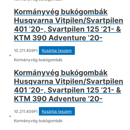
több
variációja
Kormányvég bukógombák
van.
A
Husqvarna Vitpilen/Svartpilen
változatok
a
401 ’20-, Svartpilen 125 ’21- &
termékolda
KTM 390 Adventure ’20-
választhat
ki
10.211.409
Ft
Kosárba teszem
Kormányvég bukógombák
Kormányvég bukógombák
Husqvarna Vitpilen/Svartpilen
401 ’20-, Svartpilen 125 ’21- &
KTM 390 Adventure ’20-
10.211.409
Ft
Kosárba teszem
Kormányvég bukógombák