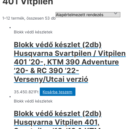
401 Vitpilen
1–12 termék, összesen 53 db
Blokk védő készletek
Blokk védő készlet (2db)
Husqvarna Svartpilen / Vitpilen
401 ’20-, KTM 390 Adventure
’20- & RC 390 ’22-
Verseny/Utcai verzió
35.450.821
Ft
Kosárba teszem
Blokk védő készletek
Blokk védő készlet (2db)
Husqvarna Vitpilen 401,