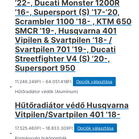
’22-, Ducati Monster 1200R
’16-, Supersport (S) ’17-’20,
Scrambler 1100 ’18- , KTM 650
SMCR ’19-, Husqvarna 401
Vipilen & Svartpilen ’18- /
Svartpilen 701 ’19-, Ducati
Streetfighter V4 (S) ’20-,
Supersport 950
Ennek
11.246.249
Ft
–
64.051.418
Ft
Opciók választása
a
terméknek
Hűtőradiátor védők (Alumínium)
több
variációja
Hűtőradiátor védő Husqvarna
van.
A
Vitpilen/Svartpilen 401 ’18-
változatok
a
termékolda
Ennek
17.525.460
Ft
–
18.833.309
Ft
Opciók választása
választható
a
ki
terméknek
Kormányvég bukógombák