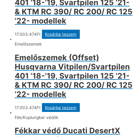
401 ’18-’19, Svartpilen 125 ’21-
termékoldalon
& KTM RC 390/ RC 200/ RC 125
választhatók
ki
’22- modellek
17.003.474
Ft
Kosárba teszem
Emelőszemek
Emelőszemek (Offset)
Husqvarna Vitpilen/Svartpilen
401 ’18-’19, Svartpilen 125 ’21-
& KTM RC 390/ RC 200/ RC 125
’22- modellek
17.003.474
Ft
Kosárba teszem
Fék/Kuplungkar védők
Fékkar védő Ducati DesertX