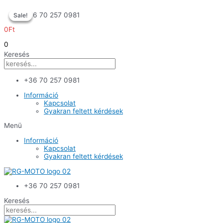
Skip
+36 70 257 0981
Sale!
Sale!
Sale!
to
content
0
Ft
0
Keresés
+36 70 257 0981
Információ
Kapcsolat
Gyakran feltett kérdések
Menü
Információ
Kapcsolat
Gyakran feltett kérdések
+36 70 257 0981
Keresés