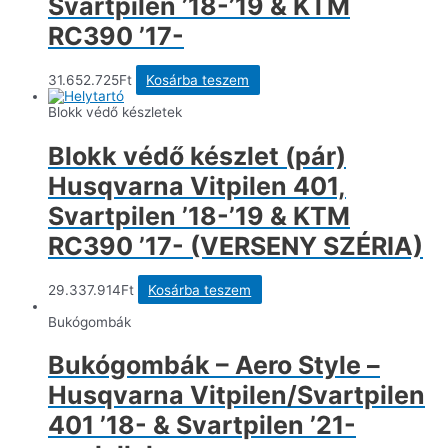
Svartpilen ’18-’19 & KTM
RC390 ’17-
31.652.725
Ft
Kosárba teszem
Blokk védő készletek
Blokk védő készlet (pár)
Husqvarna Vitpilen 401,
Svartpilen ’18-’19 & KTM
RC390 ’17- (VERSENY SZÉRIA)
29.337.914
Ft
Kosárba teszem
Bukógombák
Bukógombák – Aero Style –
Husqvarna Vitpilen/Svartpilen
401 ’18- & Svartpilen ’21-