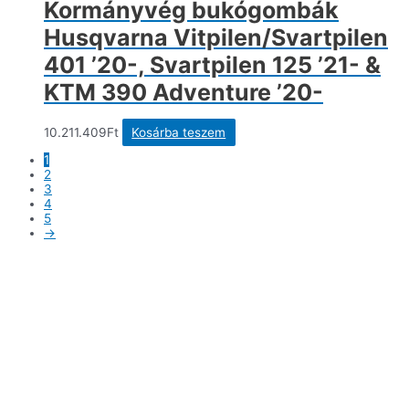
Kormányvég bukógombák
Husqvarna Vitpilen/Svartpilen
401 ’20-, Svartpilen 125 ’21- &
KTM 390 Adventure ’20-
10.211.409
Ft
Kosárba teszem
1
2
3
4
5
→