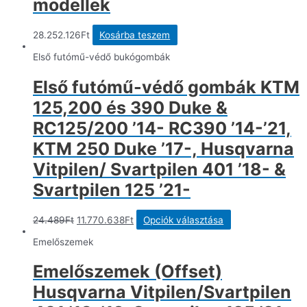
modellek
28.252.126
Ft
Kosárba teszem
Első futómű-védő bukógombák
Első futómű-védő gombák KTM
125,200 és 390 Duke &
RC125/200 ’14- RC390 ’14-’21,
KTM 250 Duke ’17-, Husqvarna
Vitpilen/ Svartpilen 401 ’18- &
Svartpilen 125 ’21-
Original
Current
Ennek
24.489
Ft
11.770.638
Ft
Opciók választása
price
price
a
was:
is:
terméknek
Emelőszemek
24.489Ft.
11.770.638Ft.
több
variációja
Emelőszemek (Offset)
van.
A
Husqvarna Vitpilen/Svartpilen
változatok
a