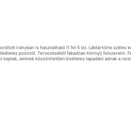
ordított irányban is használható (1 fel 5 le). Lábtartóink széles
ökéletes pozíciót. Tervezéséből fakadóan könnyű felszerelni. Fe
zést kaptak, aminek köszönhetően kivételes tapadást adnak a cs