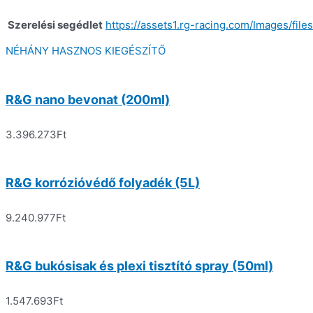
Szerelési segédlet
https://assets1.rg-racing.com/Images
NÉHÁNY HASZNOS KIEGÉSZÍTŐ
R&G nano bevonat (200ml)
3.396.273
Ft
R&G korrózióvédő folyadék (5L)
9.240.977
Ft
R&G bukósisak és plexi tisztító spray (50ml)
1.547.693
Ft