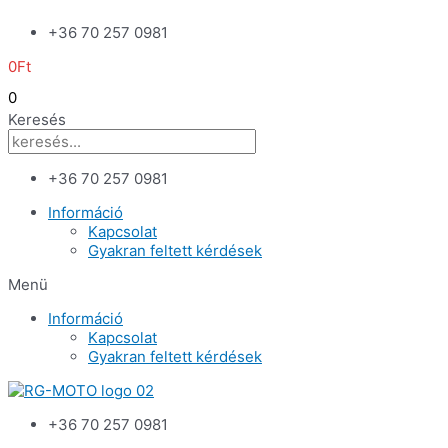
Skip
+36 70 257 0981
to
content
0
Ft
0
Keresés
+36 70 257 0981
Információ
Kapcsolat
Gyakran feltett kérdések
Menü
Információ
Kapcsolat
Gyakran feltett kérdések
+36 70 257 0981