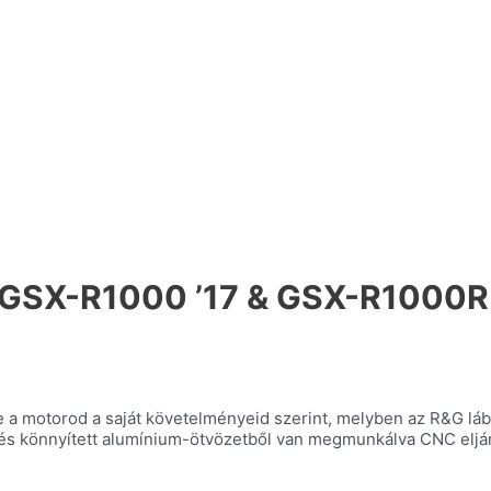
ki GSX-R1000 ’17 & GSX-R1000R 
be a motorod a saját követelményeid szerint, melyben az R&G lá
al, és könnyített alumínium-ötvözetből van megmunkálva CNC elj