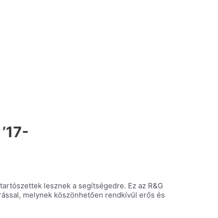
’17-
btartószettek lesznek a segítségedre. Ez az R&G
árással, melynek köszönhetően rendkívül erős és