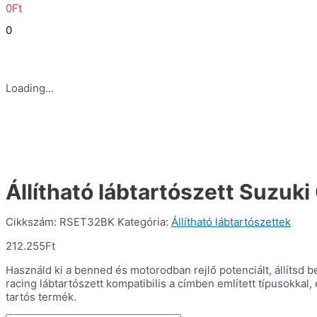
0
Ft
0
Loading...
Állítható lábtartószett Suzu
Cikkszám:
RSET32BK
Kategória:
Állítható lábtartószettek
212.255
Ft
Használd ki a benned és motorodban rejlő potenciált, állítsd 
racing lábtartószett kompatibilis a címben említett típusokk
tartós termék.