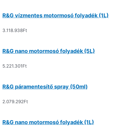
R&G vízmentes motormosó folyadék (1L)
3.118.938
Ft
R&G nano motormosó folyadék (5L)
5.221.301
Ft
R&G páramentesítő spray (50ml)
2.079.292
Ft
R&G nano motormosó folyadék (1L)