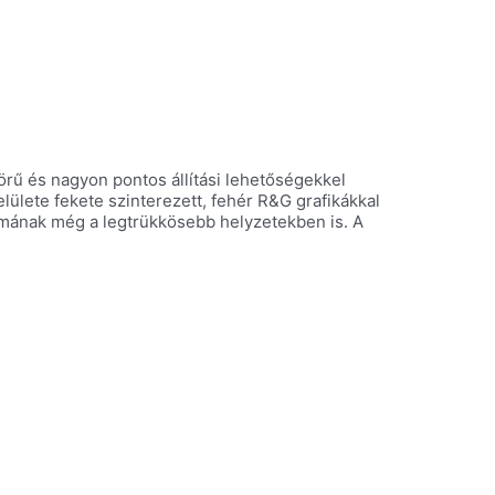
 körű és nagyon pontos állítási lehetőségekkel
lülete fekete szinterezett, fehér R&G grafikákkal
izmának még a legtrükkösebb helyzetekben is. A