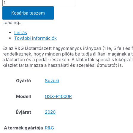
Állítható
lábtartószett
Suzuki
Kosárba teszem
GSX-
Loading...
R1000
'17
Leírás
&
További információk
GSX-
R1000R
Ez az R&G lábtartószett hagyományos irányban (1 le, 5 fel) és f
’17-
rendelkeznek, hogy minden pilóta be tudja állítani magának a t
mennyiség
a lábtartón és a pedál-részeken. A lábtartók speciális kikép
készlet tartalmazza a használati és szerelési útmutatót is.
Gyártó
Suzuki
Modell
GSX-R1000R
Évjárat
2020
A termék gyártója
R&G