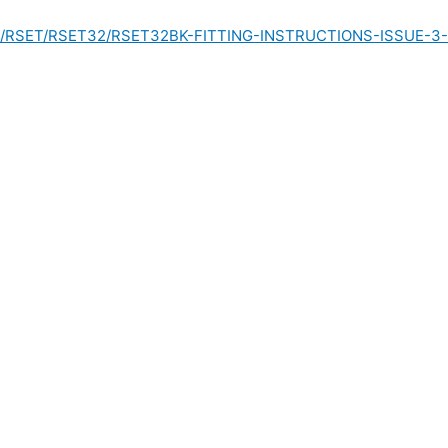
/files/RSET/RSET32/RSET32BK-FITTING-INSTRUCTIONS-ISSUE-