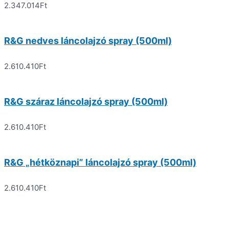
2.347.014
Ft
R&G nedves láncolajzó spray (500ml)
2.610.410
Ft
R&G száraz láncolajzó spray (500ml)
2.610.410
Ft
R&G „hétköznapi” láncolajzó spray (500ml)
2.610.410
Ft