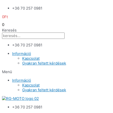
Skip
+36 70 257 0981
to
content
0
Ft
0
Keresés
+36 70 257 0981
Információ
Kapcsolat
Gyakran feltett kérdések
Menü
Információ
Kapcsolat
Gyakran feltett kérdések
+36 70 257 0981