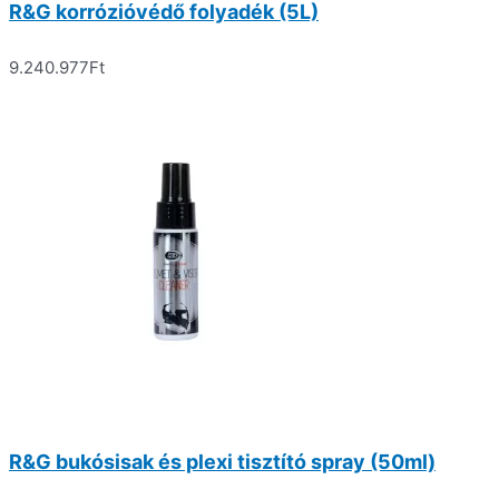
R&G korrózióvédő folyadék (5L)
9.240.977
Ft
R&G bukósisak és plexi tisztító spray (50ml)