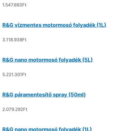
1.547.693
Ft
R&G vízmentes motormosó folyadék (1L)
3.118.938
Ft
R&G nano motormosó folyadék (5L)
5.221.301
Ft
R&G páramentesítő spray (50ml)
2.079.292
Ft
R&G nano motormosó folyadék (1L)