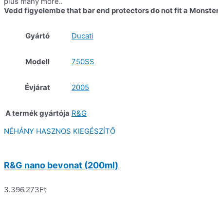
plus many more..
Vedd figyelembe that bar end protectors do not fit a Monste
Gyártó
Ducati
Modell
750SS
Évjárat
2005
A termék gyártója
R&G
NÉHÁNY HASZNOS KIEGÉSZÍTŐ
R&G nano bevonat (200ml)
3.396.273
Ft