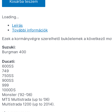
Ducati
Kosárba teszem
Monster
és
Multistrada
Loading...
modellek
mennyiség
Leírás
További információk
Ezek a kormányvégre szerelhető bukóelemek a következő moto
Suzuki:
Burgman 400
Ducati:
600SS
749
750SS
900SS
999
1000DS
Monster (’92-’06)
MTS Multistrada (up to ’06)
Multistrada 1200 (up to 2014).