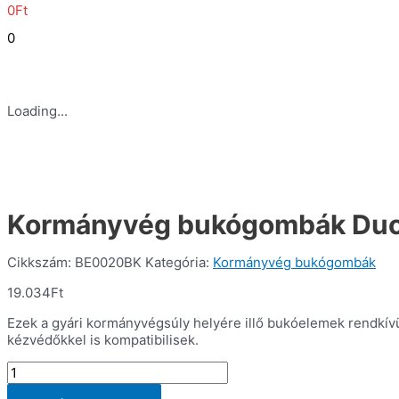
0
Ft
0
Loading...
Kormányvég bukógombák Ducat
Cikkszám:
BE0020BK
Kategória:
Kormányvég bukógombák
19.034
Ft
Ezek a gyári kormányvégsúly helyére illő bukóelemek rendkívül
kézvédőkkel is kompatibilisek.
Kormányvég
bukógombák