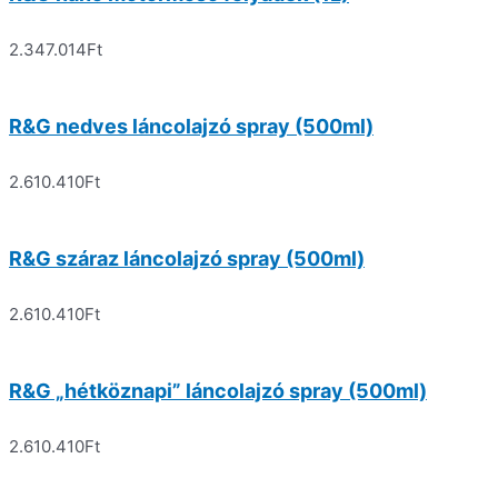
2.347.014
Ft
R&G nedves láncolajzó spray (500ml)
2.610.410
Ft
R&G száraz láncolajzó spray (500ml)
2.610.410
Ft
R&G „hétköznapi” láncolajzó spray (500ml)
2.610.410
Ft