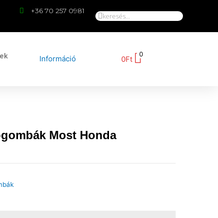
+36 70 257 0981
0
kek
Információ
0
Ft
ógombák Most Honda
mbák