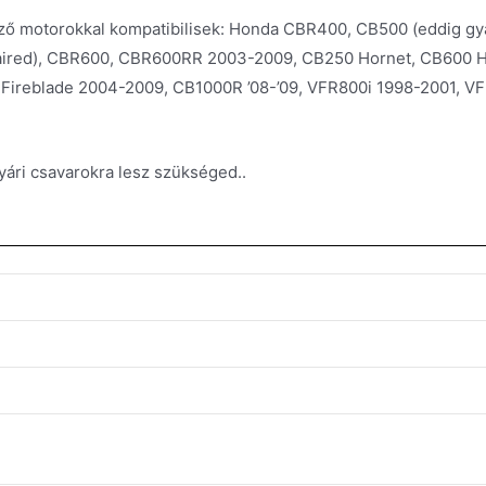
ő motorokkal kompatibilisek: Honda CBR400, CB500 (eddig gy
faired), CBR600, CBR600RR 2003-2009, CB250 Hornet, CB600 H
ireblade 2004-2009, CB1000R ’08-’09, VFR800i 1998-2001, VF
yári csavarokra lesz szükséged..