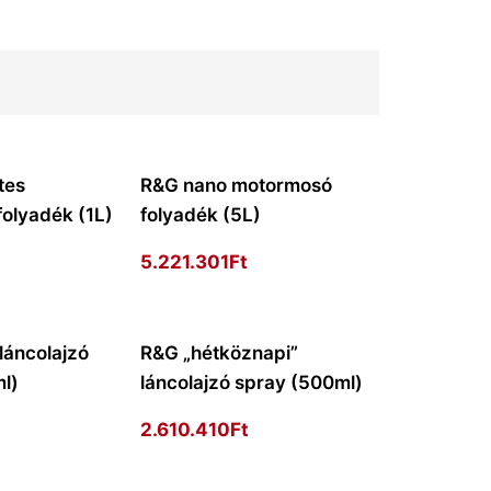
tes
R&G nano motormosó
olyadék (1L)
folyadék (5L)
5.221.301
Ft
láncolajzó
R&G „hétköznapi”
l)
láncolajzó spray (500ml)
2.610.410
Ft