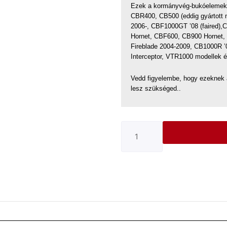
Ezek a kormányvég-bukóelemek 
CBR400, CB500 (eddig gyártott
2006-, CBF1000GT ’08 (faired)
Hornet, CBF600, CB900 Hornet
Fireblade 2004-2009, CB1000R 
Interceptor, VTR1000 modellek 
Vedd figyelembe, hogy ezeknek 
lesz szükséged..