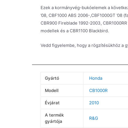
Ezek a kormányvég-bukóelemek a következ
’08, CBF1000 ABS 2006-,CBF1000GT ’08 (
CBR900 Fireblade 1992-2003, CBR1000RR F
modellek és a CBR1100 Blackbird.
Vedd figyelembe, hogy a rögzítésükhöz a g
Gyártó
Honda
Modell
CB1000R
Évjárat
2010
A termék
R&G
gyártója