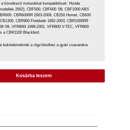
a következő motorokkal kompatibilisek: Honda
 modellek 2002), CBF500, CBF600 ’08, CBF1000 ABS
,CBR600, CBR600RR 2003-2009, CB250 Hornet, CB600
, CB1300, CBR900 Fireblade 1992-2003, CBR1000RR
’08-’09, VFR800i 1998-2001, VFR800 V-TEC, VFR800
és a CBR1100 Blackbird.
a bukóelemeknek a rögzítéséhez a gyári csavarokra
Kosárba teszem