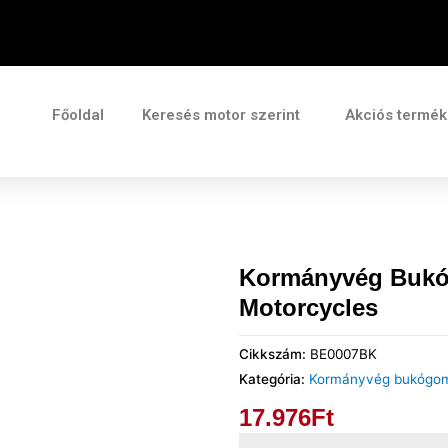
Főoldal
Keresés motor szerint
Akciós termé
Kormányvég Buk
Motorcycles
Cikkszám:
BE0007BK
Kategória:
Kormányvég bukógo
17.976
Ft