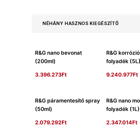
NÉHÁNY HASZNOS KIEGÉSZÍTŐ
R&G nano bevonat
R&G korrózi
(200ml)
folyadék (5L
3.396.273
Ft
9.240.977
Ft
R&G páramentesítő spray
R&G nano mo
(50ml)
folyadék (1L)
2.079.292
Ft
2.347.014
Ft