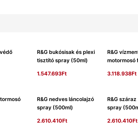
óvédő
R&G bukósisak és plexi
R&G vízmen
)
tisztító spray (50ml)
motormosó f
1.547.693
Ft
3.118.938
Ft
tormosó
R&G nedves láncolajzó
R&G száraz 
spray (500ml)
spray (500m
2.610.410
Ft
2.610.410
Ft