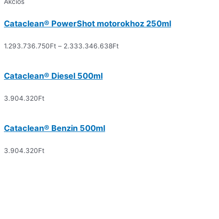
Akciós
Cataclean® PowerShot motorokhoz 250ml
1.293.736.750
Ft
–
2.333.346.638
Ft
Cataclean® Diesel 500ml
3.904.320
Ft
Cataclean® Benzin 500ml
3.904.320
Ft