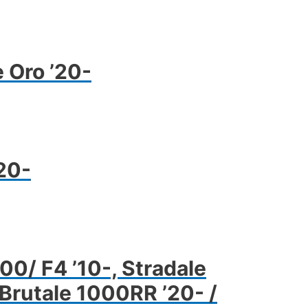
 Oro ’20-
20-
00/ F4 ’10-, Stradale
 Brutale 1000RR ’20- /