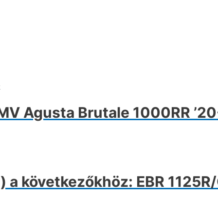
k
V Agusta Brutale 1000RR ’20-
 a következőkhöz: EBR 1125R/