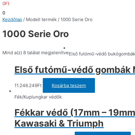
0
Ft
0
Kezdőlap
/ Modell termék / 1000 Serie Oro
1000 Serie Oro
Mind a(z) 8 találat megjelenítve
Első futómű-védő bukógombá
Első futómű-védő gombák M
11.246.249
Ft
Kosárba teszem
Fék/Kuplungkar védők
Fékkar védő (17mm – 19mm)
Kawasaki & Triumph