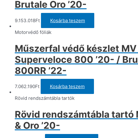
a
Brutale Oro ’20-
t
v
ki
9.153.018
Ft
Kosárba teszem
Motorvédő fóliák
Műszerfal védő készlet MV
Superveloce 800 ’20- / Brut
800RR ’22-
7.062.190
Ft
Kosárba teszem
Rövid rendszámtábla tartók
Rövid rendszámtábla tartó
& Oro ’20-