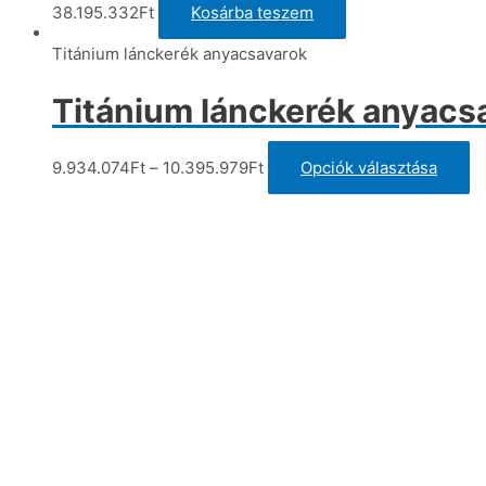
38.195.332
Ft
Kosárba teszem
Titánium lánckerék anyacsavarok
Titánium lánckerék anyacs
E
9.934.074
Ft
–
10.395.979
Ft
Opciók választása
a
t
tö
va
va
A
vá
a
te
vá
ki