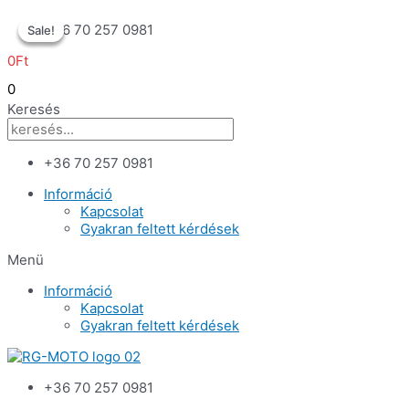
Skip
+36 70 257 0981
Sale!
Sale!
Sale!
to
content
0
Ft
0
Keresés
+36 70 257 0981
Információ
Kapcsolat
Gyakran feltett kérdések
Menü
Információ
Kapcsolat
Gyakran feltett kérdések
+36 70 257 0981