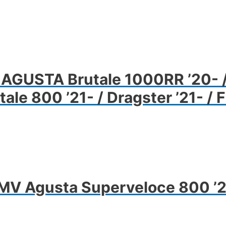
ermékoldalon
álaszthatók
 AGUSTA Brutale 1000RR ’20- /
ale 800 ’21- / Dragster ’21- / F
 MV Agusta Superveloce 800 ’2