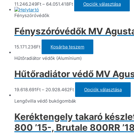
E
11.246.249
Ft
–
64.051.418
Ft
Opciók választása
a
t
Fényszóróvédők
t
va
Fényszóróvédők MV Agusta 
va
A
vá
15.171.236
Ft
Kosárba teszem
a
t
Hűtőradiátor védők (Alumínium)
vá
ki
Hűtőradiátor védő MV Agus
E
19.618.691
Ft
–
20.928.462
Ft
Opciók választása
a
t
Lengővilla védő bukógombák
t
v
Keréktengely takaró készle
v
A
800 ’15-, Brutale 800RR ’1
v