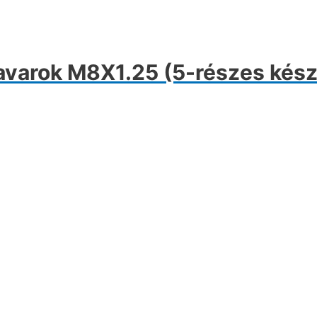
avarok M8X1.25 (5-részes kész
nnek
erméknek
bb
riációja
n.
ltozatok
rmékoldalon
laszthatók