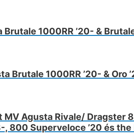
nnek
erméknek
öbb
riációja
Brutale 1000RR ’20- & Brutale
n.
ltozatok
ermékoldalon
laszthatók
ta Brutale 1000RR ’20- & Oro ’
nnek
erméknek
öbb
ariációja
t MV Agusta Rivale/ Dragster 8
an.
8-, 800 Superveloce ’20 és the
áltozatok