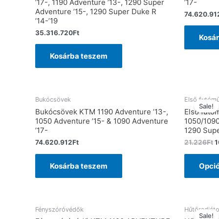
’17-, 1190 Adventure ’13-, 1290 Super
’17-
Adventure ’15-, 1290 Super Duke R
74.620.91
’14-’19
35.316.720
Ft
Kosá
Kosárba teszem
Bukócsövek
Első futó
Sale!
Bukócsövek KTM 1190 Adventure ’13-,
Első fut
1050 Adventure ’15- & 1090 Adventure
1050/109
’17-
1290 Sup
74.620.912
Ft
21.226
Ft
1
Kosárba teszem
Opció
Fényszóróvédők
Hűtőradiáto
Sale!