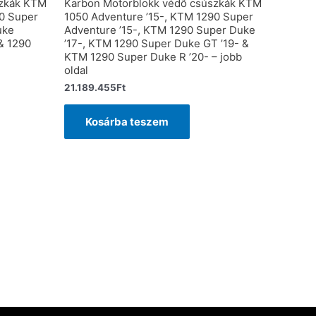
szkák KTM
Karbon Motorblokk védő csúszkák KTM
90 Super
1050 Adventure ’15-, KTM 1290 Super
uke
Adventure ’15-, KTM 1290 Super Duke
& 1290
’17-, KTM 1290 Super Duke GT ’19- &
KTM 1290 Super Duke R ’20- – jobb
oldal
21.189.455
Ft
Kosárba teszem