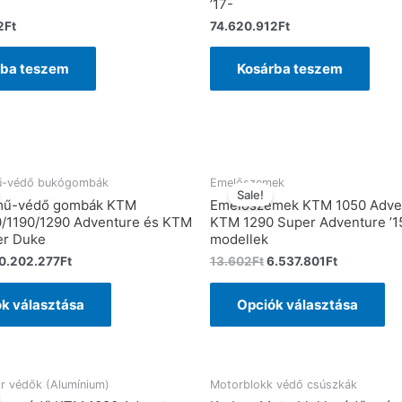
’17-
2
Ft
74.620.912
Ft
rba teszem
Kosárba teszem
mű-védő bukógombák
Emelőszemek
Sale!
ómű-védő gombák KTM
Emelőszemek KTM 1050 Adve
0/1190/1290 Adventure és KTM
KTM 1290 Super Adventure ’1
er Duke
modellek
0.202.277
Ft
13.602
Ft
6.537.801
Ft
k választása
Opciók választása
r védők (Alumínium)
Motorblokk védő csúszkák