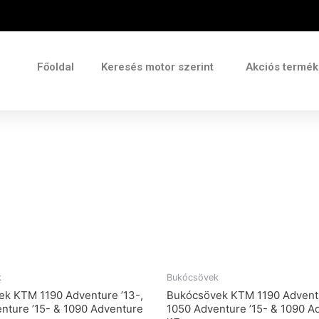
Főoldal
Keresés motor szerint
Akciós termé
k
Bukócsövek
k KTM 1190 Adventure ’13-,
Bukócsövek KTM 1190 Adventu
nture ’15- & 1090 Adventure
1050 Adventure ’15- & 1090 A