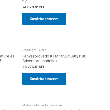
’17-
74.620.912
Ft
Kosárba teszem
Headlight Guard
nture és
Fényszóróvédő KTM 1050/1090/1190
5-
Adventure modellek
28.776.515
Ft
Kosárba teszem
Motorblokk védő csúszkák