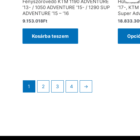
Fényszóróvédő KTM 1190 ADVENTURE
Hűtőradiá
’13- / 1050 ADVENTURE ’15- / 1290 SUP
’17-, KTM
ADVENTURE ’15 – ’16
Super Adv
9.153.018
Ft
18.833.30
Kosárba teszem
Opció
1
2
3
4
→