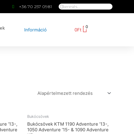
+36 70 257 0981
0
kek
Információ
0
Ft
Bukócsövek
re ’13-,
Bukócsövek KTM 1190 Adventure ’13-,
dventure
1050 Adventure ’15- & 1090 Adventure