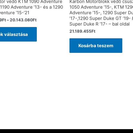
tor védő KTM 1090 Adventure
Karbon Motorblokk védő csú
 1190 Adventure ’13- és a 1290
1050 Adventure ’15-, KTM 12
enture ’15-’21
Adventure ’15-, 1290 Super D
’17-,1290 Super Duke GT ’19- 
9
Ft
–
20.143.080
Ft
Super Duke R ’17- – bal oldal
21.189.455
Ft
k választása
Kosárba teszem