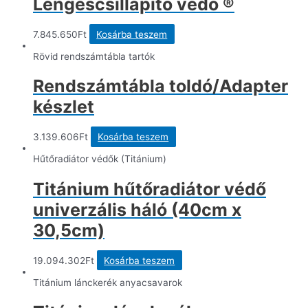
Lengéscsillapító védő ®
7.845.650
Ft
Kosárba teszem
Rövid rendszámtábla tartók
Rendszámtábla toldó/Adapter
készlet
3.139.606
Ft
Kosárba teszem
Hűtőradiátor védők (Titánium)
Titánium hűtőradiátor védő
univerzális háló (40cm x
30,5cm)
19.094.302
Ft
Kosárba teszem
Titánium lánckerék anyacsavarok