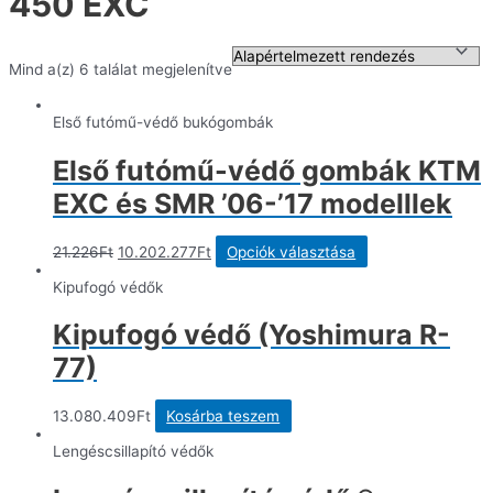
450 EXC
Mind a(z) 6 találat megjelenítve
Első futómű-védő bukógombák
Első futómű-védő gombák KTM
EXC és SMR ’06-’17 modelllek
Original
Current
Ennek
21.226
Ft
10.202.277
Ft
Opciók választása
price
price
a
was:
is:
terméknek
Kipufogó védők
21.226Ft.
10.202.277Ft.
több
variációja
Kipufogó védő (Yoshimura R-
van.
A
77)
változatok
a
termékoldalon
13.080.409
Ft
Kosárba teszem
választhatók
ki
Lengéscsillapító védők