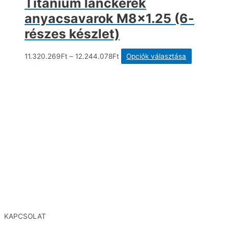
Titánium lánckerék
anyacsavarok M8x1.25 (6-
részes készlet)
Ennek
11.320.269
Ft
–
12.244.078
Ft
Opciók választása
a
terméknek
több
variációja
van.
A
változatok
a
termékolda
választhat
ki
KAPCSOLAT