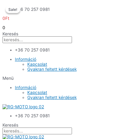
Skip
+36 70 257 0981
Sale!
Sale!
to
content
0
Ft
0
Keresés
+36 70 257 0981
Információ
Kapcsolat
Gyakran feltett kérdések
Menü
Információ
Kapcsolat
Gyakran feltett kérdések
+36 70 257 0981
Keresés