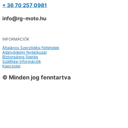
+ 36 70 257 0981
info@rg-moto.hu
INFORMÁCIÓK
Általános Szerződési Feltételek
Adatvédelmi Nyilatkozat
Biztonságos fizetés
Szállítási információk
Kapcsolat
© Minden jog fenntartva
0
0
Kosár
A kosarad még üres
Vissza a termékekhez