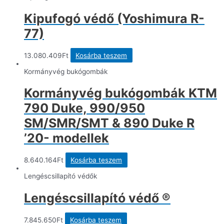
Kipufogó védő (Yoshimura R-
77)
13.080.409
Ft
Kosárba teszem
Kormányvég bukógombák
Kormányvég bukógombák KTM
790 Duke, 990/950
SM/SMR/SMT & 890 Duke R
’20- modellek
8.640.164
Ft
Kosárba teszem
Lengéscsillapító védők
Lengéscsillapító védő ®
7.845.650
Ft
Kosárba teszem