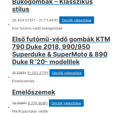
Bukógombák – Klasszikus
van.
A
stílus
változatok
a
termékold
Ennek
20.404.073
Ft
–
21.711.441
Ft
Opciók választása
választhat
a
ki
terméknek
Első futómű-védő bukógombák
több
variációja
Első futómű-védő gombák KTM
van.
A
790 Duke 2018, 990/950
változatok
a
Superduke & SuperMoto & 890
termékolda
Duke R ’20- modelllek
választható
ki
Original
Current
Ennek
21.226
Ft
10.202.277
Ft
Opciók választása
price
price
a
was:
is:
terméknek
Emelőszemek
21.226Ft.
10.202.277Ft.
több
variációja
Emelőszemek
van.
A
változatok
Original
Current
Ennek
13.059
Ft
6.276.808
Ft
Opciók választása
a
price
price
a
termékoldalon
was:
is:
terméknek
Fék/Kuplungkar védők