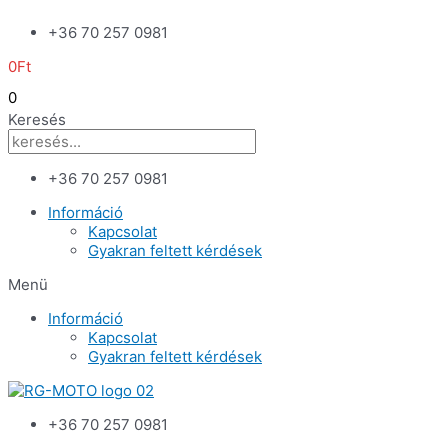
Skip
+36 70 257 0981
to
content
0
Ft
0
Keresés
+36 70 257 0981
Információ
Kapcsolat
Gyakran feltett kérdések
Menü
Információ
Kapcsolat
Gyakran feltett kérdések
+36 70 257 0981