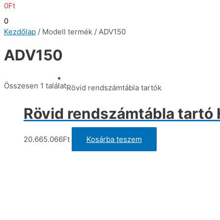
0
Ft
0
Kezdőlap
/ Modell termék / ADV150
ADV150
Összesen 1 találat
Rövid rendszámtábla tartók
Rövid rendszámtábla tartó
20.665.066
Ft
Kosárba teszem