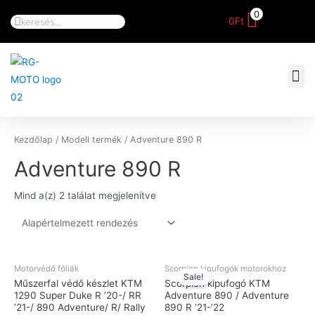
0
0
Ft
Kezdőlap
/ Modell termék / Adventure 890 R
Adventure 890 R
Mind a(z) 2 találat megjelenítve
Motorvédő fóliák
Scorpion kipufogók motorokhoz
Sale!
Műszerfal védő készlet KTM
Scorpion kipufogó KTM
1290 Super Duke R ’20-/ RR
Adventure 890 / Adventure
’21-/ 890 Adventure/ R/ Rally
890 R ’21-’22