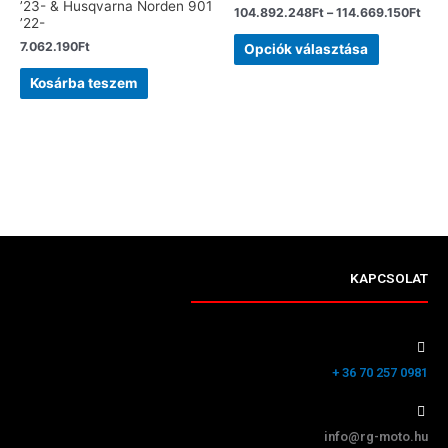
’23- & Husqvarna Norden 901
104.892.248
Ft
–
114.669.150
Ft
’22-
7.062.190
Ft
Opciók választása
Kosárba teszem
KAPCSOLAT
+ 36 70 257 0981
info@rg-moto.hu