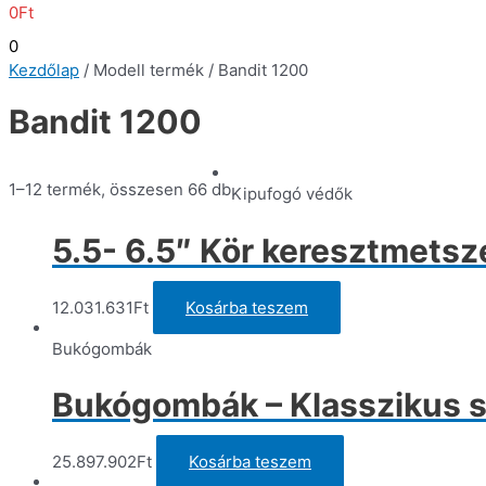
0
Ft
0
Kezdőlap
/ Modell termék / Bandit 1200
Bandit 1200
1–12 termék, összesen 66 db
Kipufogó védők
5.5- 6.5″ Kör keresztmetsz
12.031.631
Ft
Kosárba teszem
Bukógombák
Bukógombák – Klasszikus s
25.897.902
Ft
Kosárba teszem