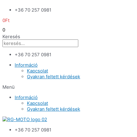
Skip
+36 70 257 0981
to
content
0
Ft
0
Keresés
+36 70 257 0981
Információ
Kapcsolat
Gyakran feltett kérdések
Menü
Információ
Kapcsolat
Gyakran feltett kérdések
+36 70 257 0981