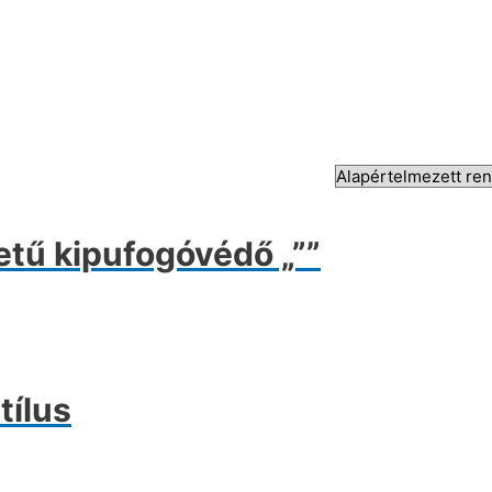
etű kipufogóvédő „””
tílus