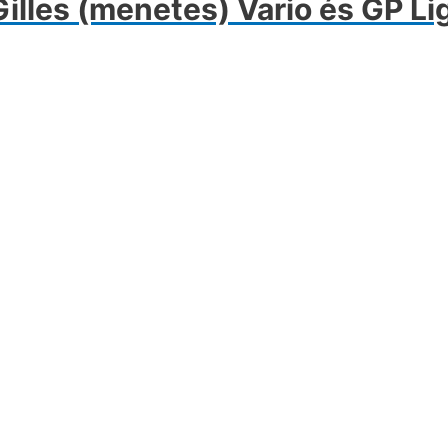
les (menetes) Vario és GP Li