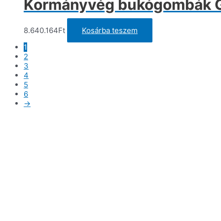
Kormányvég bukógombák Gil
8.640.164
Ft
Kosárba teszem
1
2
3
4
5
6
→