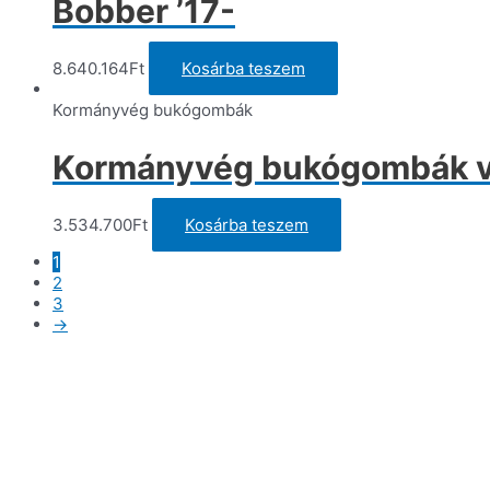
Bobber ’17-
8.640.164
Ft
Kosárba teszem
Kormányvég bukógombák
Kormányvég bukógombák va
3.534.700
Ft
Kosárba teszem
1
2
3
→