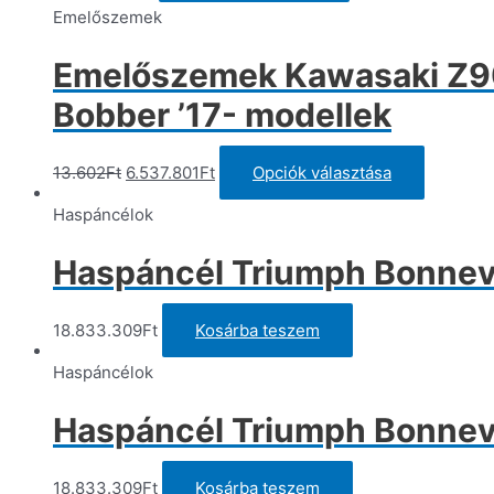
Emelőszemek
Emelőszemek Kawasaki Z900
Bobber ’17- modellek
Original
Current
Ennek
13.602
Ft
6.537.801
Ft
Opciók választása
price
price
a
was:
is:
termékn
Haspáncélok
13.602Ft.
6.537.801Ft.
több
variációj
Haspáncél Triumph Bonnevi
van.
A
változat
18.833.309
Ft
Kosárba teszem
a
termékol
Haspáncélok
választh
ki
Haspáncél Triumph Bonnevi
18.833.309
Ft
Kosárba teszem