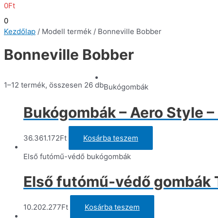
0
Ft
0
Kezdőlap
/ Modell termék / Bonneville Bobber
Bonneville Bobber
1–12 termék, összesen 26 db
Bukógombák
Bukógombák – Aero Style – 
36.361.172
Ft
Kosárba teszem
Első futómű-védő bukógombák
Első futómű-védő gombák T
10.202.277
Ft
Kosárba teszem