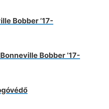
lle Bobber ’17-
Bonneville Bobber ’17-
knek
ója
fogóvédő
atok