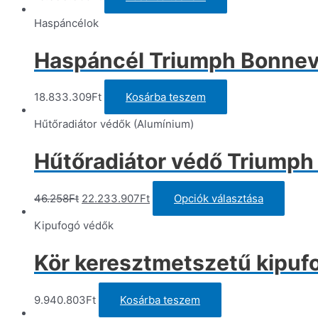
Haspáncélok
Haspáncél Triumph Bonnevi
18.833.309
Ft
Kosárba teszem
Hűtőradiátor védők (Alumínium)
Hűtőradiátor védő Triumph 
Original
Current
Ennek
46.258
Ft
22.233.907
Ft
Opciók választása
price
price
a
was:
is:
termé
Kipufogó védők
46.258Ft.
22.233.907Ft.
több
variáci
Kör keresztmetszetű kipu
van.
A
változ
9.940.803
Ft
Kosárba teszem
a