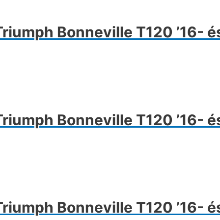
oldalon
thatók
umph Bonneville T120 ’16- és
umph Bonneville T120 ’16- és
umph Bonneville T120 ’16- és