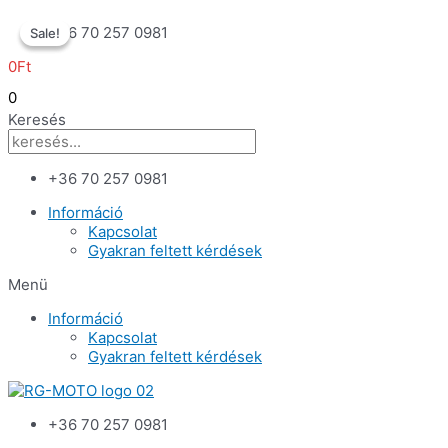
Skip
+36 70 257 0981
Sale!
Sale!
to
content
0
Ft
0
Keresés
+36 70 257 0981
Információ
Kapcsolat
Gyakran feltett kérdések
Menü
Információ
Kapcsolat
Gyakran feltett kérdések
+36 70 257 0981