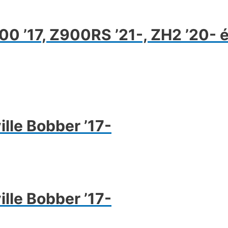
 ’17, Z900RS ’21-, ZH2 ’20- é
ek
a
lle Bobber ’17-
ok
dalon
atók
lle Bobber ’17-