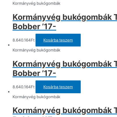
termék
Kormányvég bukógombák
válasz
ki
Kormányvég bukógombák Tri
Bobber ’17-
8.640.164
Ft
Kosárba teszem
Kormányvég bukógombák
Kormányvég bukógombák Tri
Bobber ’17-
8.640.164
Ft
Kosárba teszem
Kormányvég bukógombák
Kormányvég bukógombák Tri