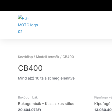
Kezdőlap
/ Modell termék / CB400
CB400
Mind a(z) 10 találat megjelenítve
Bukógombák
Kipufogó v
Bukógombák – Klasszikus stílus
Kipufogó 
20.404.073
Ft
13.080.40