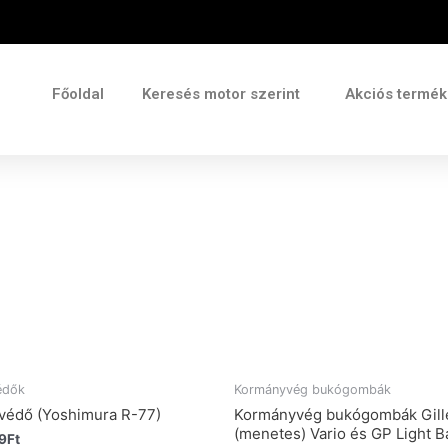
Főoldal
Keresés motor szerint
Akciós termé
édők
Kormányvég bukógombák
védő (Yoshimura R-77)
Kormányvég bukógombák Gill
(menetes) Vario és GP Light B
9
Ft