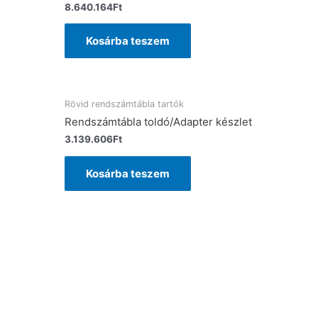
8.640.164
Ft
Kosárba teszem
Rövid rendszámtábla tartók
Rendszámtábla toldó/Adapter készlet
3.139.606
Ft
Kosárba teszem