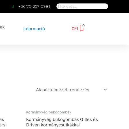
+36 70 257 0981
0
kek
Információ
0
Ft
Kormányvég bukógombák
es
Kormányvég bukógombák Gilles és
ars
Driven kormánycsutkákkal