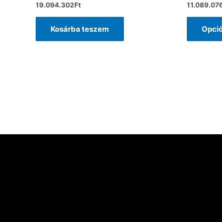
19.094.302
Ft
11.089.07
Kosárba teszem
Opció