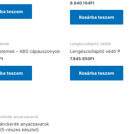
8.640.164
Ft
rba teszem
Kosárba teszem
lemek
Lengéscsillapító védők
 elemek – ABS cápauszonyok
Lengéscsillapító védő ®
Ft
7.845.650
Ft
rba teszem
Kosárba teszem
nckerék anyacsavarok
lánckerék anyacsavarok
(5-részes készlet)