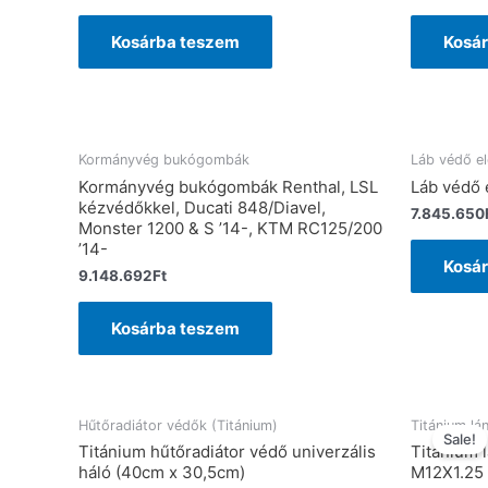
Kosárba teszem
Kosá
Kormányvég bukógombák
Láb védő e
Kormányvég bukógombák Renthal, LSL
Láb védő
kézvédőkkel, Ducati 848/Diavel,
7.845.650
Monster 1200 & S ’14-, KTM RC125/200
’14-
Kosá
9.148.692
Ft
Kosárba teszem
Hűtőradiátor védők (Titánium)
Titánium lá
Sale!
Titánium hűtőradiátor védő univerzális
Titánium 
háló (40cm x 30,5cm)
M12X1.25 