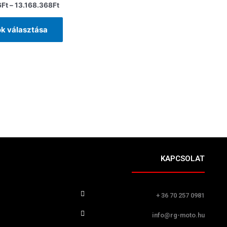
6
Ft
–
13.168.368
Ft
k választása
KAPCSOLAT
+ 36 70 257 0981
info@rg-moto.hu