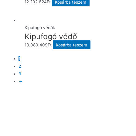
12.292.624
Ft
Kosárba teszem
Kipufogó védők
Kipufogó védő
13.080.409
Ft
Kosárba teszem
1
2
3
→