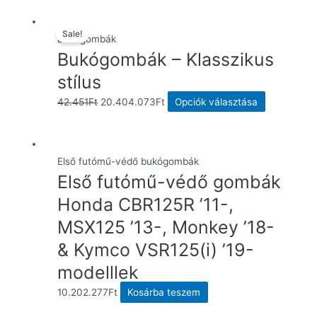
Sale!
Bukógombák
Bukógombák – Klasszikus
stílus
Original
Current
Ennek
42.451
Ft
20.404.073
Ft
Opciók választása
price
price
a
was:
is:
terméknek
42.451Ft.
20.404.073Ft.
több
Első futómű-védő bukógombák
variációja
Első futómű-védő gombák
van.
Honda CBR125R ’11-,
A
MSX125 ’13-, Monkey ’18-
változatok
a
& Kymco VSR125(i) ’19-
termékolda
modelllek
választhat
10.202.277
Ft
Kosárba teszem
ki