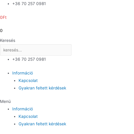
Skip
+36 70 257 0981
to
0
Ft
content
0
Keresés
+36 70 257 0981
Információ
Kapcsolat
Gyakran feltett kérdések
Menü
Információ
Kapcsolat
Gyakran feltett kérdések