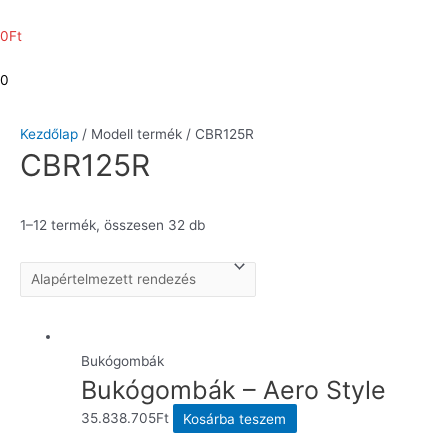
0
Ft
0
Kezdőlap
/ Modell termék / CBR125R
CBR125R
1–12 termék, összesen 32 db
Bukógombák
Bukógombák – Aero Style
35.838.705
Ft
Kosárba teszem