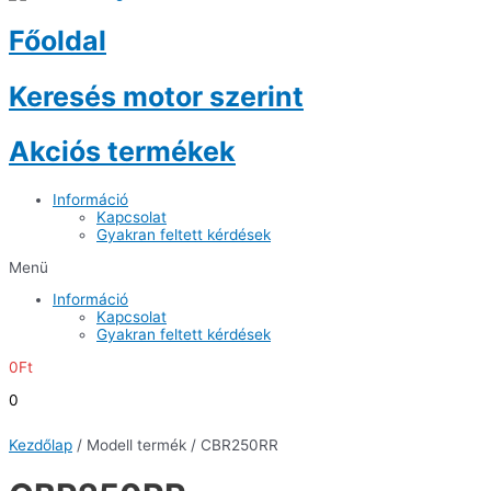
Főoldal
Keresés motor szerint
Akciós termékek
Információ
Kapcsolat
Gyakran feltett kérdések
Menü
Információ
Kapcsolat
Gyakran feltett kérdések
0
Ft
0
Kezdőlap
/ Modell termék / CBR250RR