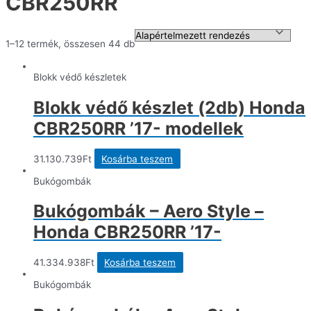
CBR250RR
1–12 termék, összesen 44 db
Blokk védő készletek
Blokk védő készlet (2db) Honda
CBR250RR ’17- modellek
31.130.739
Ft
Kosárba teszem
Bukógombák
Bukógombák – Aero Style –
Honda CBR250RR ’17-
41.334.938
Ft
Kosárba teszem
Bukógombák