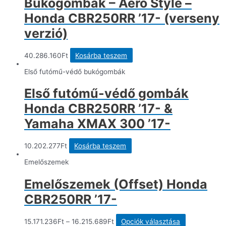
Bukógombák – Aero Style –
Honda CBR250RR ’17- (verseny
verzió)
40.286.160
Ft
Kosárba teszem
Első futómű-védő bukógombák
Első futómű-védő gombák
Honda CBR250RR ’17- &
Yamaha XMAX 300 ’17-
10.202.277
Ft
Kosárba teszem
Emelőszemek
Emelőszemek (Offset) Honda
CBR250RR ’17-
Ennek
15.171.236
Ft
–
16.215.689
Ft
Opciók választása