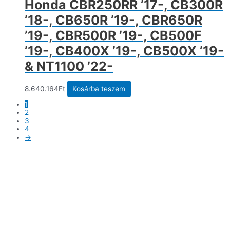
Honda CBR250RR ’17-, CB300R
’18-, CB650R ’19-, CBR650R
’19-, CBR500R ’19-, CB500F
’19-, CB400X ’19-, CB500X ’19-
& NT1100 ’22-
8.640.164
Ft
Kosárba teszem
1
2
3
4
→