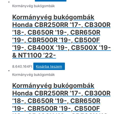
választható
ki
Kormányvég bukógombák
Kormányvég bukógombák
Honda CBR250RR ’17-, CB300R
’18-, CB650R ’19-, CBR650R
’19-, CBR500R ’19-, CB500F
’19-, CB400X ’19-, CB500X ’19-
& NT1100 ’22-
8.640.164
Ft
Kosárba teszem
Kormányvég bukógombák
Kormányvég bukógombák
Honda CBR250RR ’17-, CB300R
’18-, CB650R ’19-, CBR650R
’19-, CBR500R ’19-, CB500F