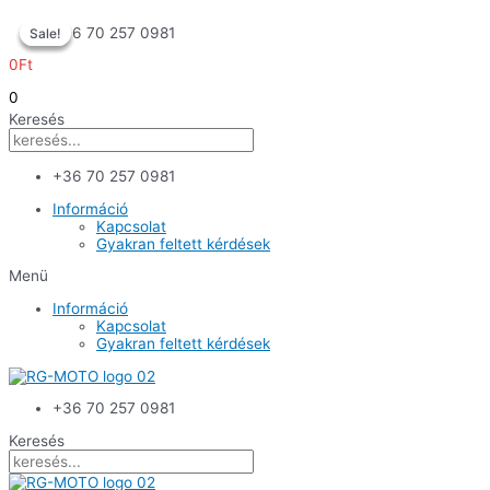
Skip
+36 70 257 0981
Sale!
Sale!
Sale!
to
content
0
Ft
0
Keresés
+36 70 257 0981
Információ
Kapcsolat
Gyakran feltett kérdések
Menü
Információ
Kapcsolat
Gyakran feltett kérdések
+36 70 257 0981
Keresés