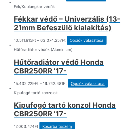
a
terméknek
Fék/Kuplungkar védők
több
variációja
Fékkar védő – Univerzális (13-
van.
A
21mm Befeszülő kialakítás)
változatok
a
termékoldal
Ennek
10.511.815
Ft
–
63.074.257
Ft
Opciók választása
választható
a
ki
terméknek
Hűtőradiátor védők (Alumínium)
több
variációja
Hűtőradiátor védő Honda
van.
A
CBR250RR ’17-
változatok
a
termékoldal
Ennek
15.432.229
Ft
–
16.742.481
Ft
Opciók választása
választható
a
ki
terméknek
Kipufogó tartó konzolok
több
variációja
Kipufogó tartó konzol Honda
van.
A
CBR250RR ’17-
változatok
a
termékolda
17.003.474
Ft
Kosárba teszem