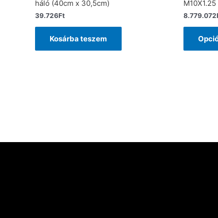
háló (40cm x 30,5cm)
M10X1.25 
39.726
Ft
8.779.072
Kosárba teszem
Opció