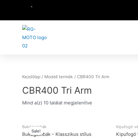
Kezdőlap
/ Modell termék / CBR400 Tri Arm
CBR400 Tri Arm
Mind a(z) 10 találat megjelenítve
Bukógombák
Kipufogó v
Sale!
Bukógombák – Klasszikus stílus
Kipufogó 