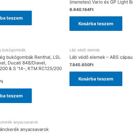
(menetes) Vario és GP Light B
8.640.164
Ft
rba teszem
Kosárba teszem
g bukógombák
Láb védő elemek
ég bukógombák Renthal, LSL
Láb védő elemek – ABS cápa
el, Ducati 848/Diavel,
7.845.650
Ft
200 & S ’14-, KTM RC125/200
Kosárba teszem
Ft
rba teszem
nckerék anyacsavarok
lánckerék anyacsavarok