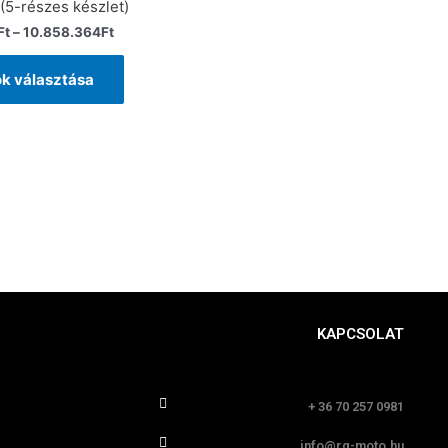
(5-részes készlet)
Ft
–
10.858.364
Ft
k választása
KAPCSOLAT
+ 36 70 257 0981
info@rg-moto.hu