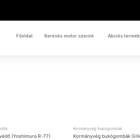
Főoldal
Keresés motor szerint
Akciós termé
édők
Kormányvég bukógombák
védő (Yoshimura R-77)
Kormányvég bukógombák Gill