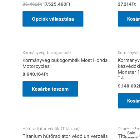
36.462
Ft
17.525.460
Ft
27.214
Ft
Opciók választása
Kosá
Kormányvég bukógombák
Kormányvé
Kormányvég bukógombák Most Honda
Kormányv
Motorcycles
kézvédőkk
Monster 1
8.640.164
Ft
’14-
9.148.692
Kosárba teszem
Kosá
Hűtőradiátor védők (Titánium)
Titánium lá
Sale!
Titánium hűtőradiátor védő univerzális
Titánium 