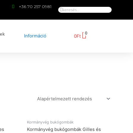
+36 70 257 0981
0
kek
Információ
0
Ft
Kormányvég bukógombák
es
Kormányvég bukógombák Gilles és