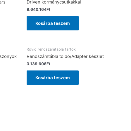
ars
Driven kormánycsutkákkal
8.640.164
Ft
Kosárba teszem
Rövid rendszámtábla tartók
uszonyok
Rendszámtábla toldó/Adapter készlet
3.139.606
Ft
Kosárba teszem