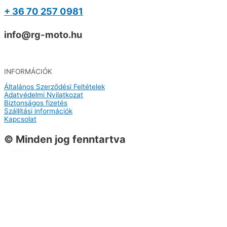
+ 36 70 257 0981
info@rg-moto.hu
INFORMÁCIÓK
Általános Szerződési Feltételek
Adatvédelmi Nyilatkozat
Biztonságos fizetés
Szállítási információk
Kapcsolat
© Minden jog fenntartva
0
0
Kosár
A kosarad még üres
Vissza a termékekhez