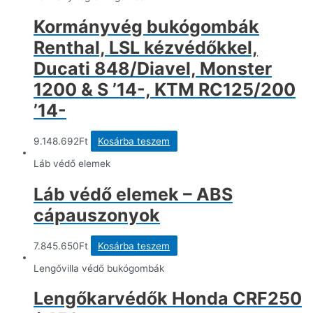
Kormányvég bukógombák
Renthal, LSL kézvédőkkel,
Ducati 848/Diavel, Monster
1200 & S ’14-, KTM RC125/200
’14-
9.148.692
Ft
Kosárba teszem
Láb védő elemek
Láb védő elemek – ABS
cápauszonyok
7.845.650
Ft
Kosárba teszem
Lengővilla védő bukógombák
Lengőkarvédők Honda CRF250