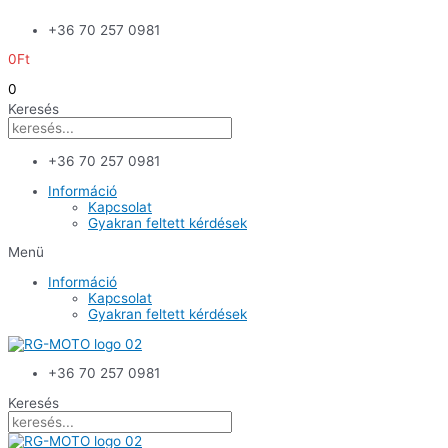
Skip
+36 70 257 0981
to
content
0
Ft
0
Keresés
+36 70 257 0981
Információ
Kapcsolat
Gyakran feltett kérdések
Menü
Információ
Kapcsolat
Gyakran feltett kérdések
+36 70 257 0981
Keresés