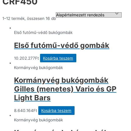
CRF450
1–12 termék, összesen 16 db
Első futómű-védő bukógombák
Első futómű-védő gombák
10.202.277
Ft
Kosárba teszem
Kormányvég bukógombák
Kormányvég bukógombák
Gilles (menetes) Vario és GP
Light Bars
8.640.164
Ft
Kosárba teszem
Kormányvég bukógombák