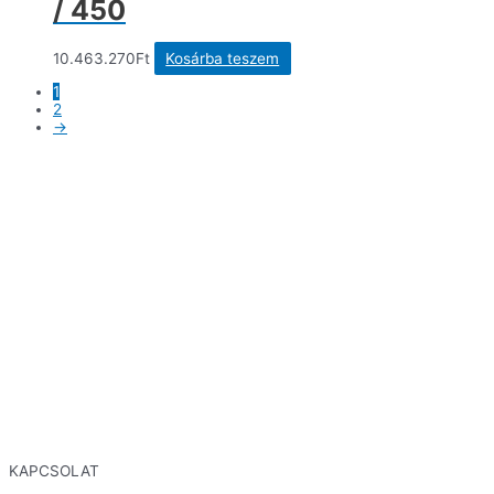
/ 450
10.463.270
Ft
Kosárba teszem
1
2
→
KAPCSOLAT