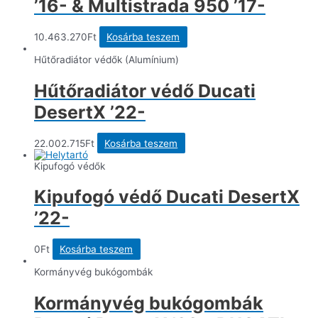
’16- & Multistrada 950 ’17-
10.463.270
Ft
Kosárba teszem
Hűtőradiátor védők (Alumínium)
Hűtőradiátor védő Ducati
DesertX ’22-
22.002.715
Ft
Kosárba teszem
Kipufogó védők
Kipufogó védő Ducati DesertX
’22-
0
Ft
Kosárba teszem
Kormányvég bukógombák
Kormányvég bukógombák