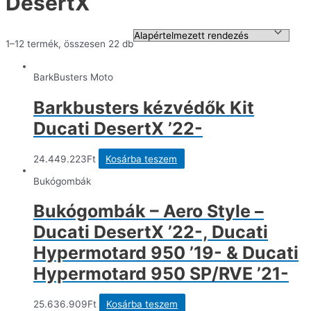
DesertX
1–12 termék, összesen 22 db
BarkBusters Moto
Barkbusters kézvédők Kit
Ducati DesertX ’22-
24.449.223
Ft
Kosárba teszem
Bukógombák
Bukógombák – Aero Style –
Ducati DesertX ’22-, Ducati
Hypermotard 950 ’19- & Ducati
Hypermotard 950 SP/RVE ’21-
25.636.909
Ft
Kosárba teszem