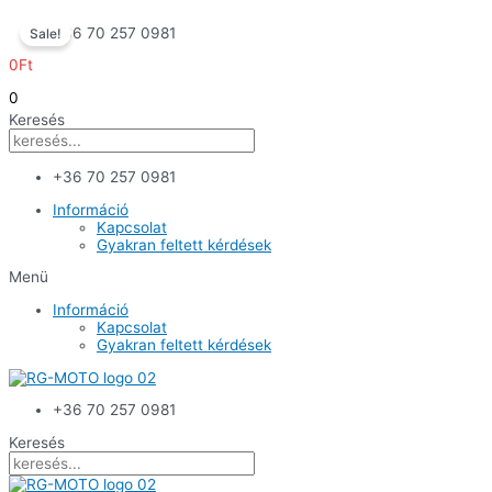
Skip
+36 70 257 0981
Sale!
to
content
0
Ft
0
Keresés
+36 70 257 0981
Információ
Kapcsolat
Gyakran feltett kérdések
Menü
Információ
Kapcsolat
Gyakran feltett kérdések
+36 70 257 0981
Keresés