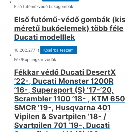
Első futómű-védő bukógombák
Első futómű-védő gombák (kis
méretű bukóelemek) több féle
Ducati modelllek
10.202.277
Ft
Kosárba teszem
Fék/Kuplungkar védők
Fékkar védő Ducati DesertX
’22-, Ducati Monster 1200R
’16-, Supersport (S) ’17-’20,
Scrambler 1100 ’18- , KTM 650
SMCR ’19-, Husqvarna 401
Vipilen & Svartpilen ’18- /
Svartpilen 701 ’19-, Ducati