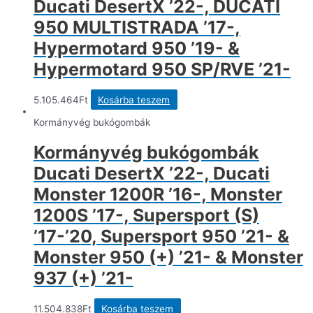
Ducati DesertX ’22-, DUCATI
950 MULTISTRADA ’17-,
Hypermotard 950 ’19- &
Hypermotard 950 SP/RVE ’21-
5.105.464
Ft
Kosárba teszem
Kormányvég bukógombák
Kormányvég bukógombák
Ducati DesertX ’22-, Ducati
Monster 1200R ’16-, Monster
1200S ’17-, Supersport (S)
’17-’20, Supersport 950 ’21- &
Monster 950 (+) ’21- & Monster
937 (+) ’21-
11.504.838
Ft
Kosárba teszem