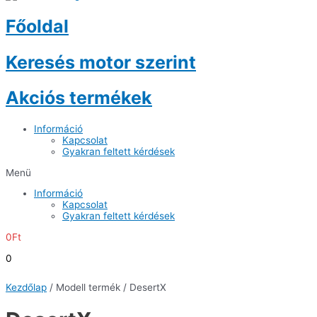
Főoldal
Keresés motor szerint
Akciós termékek
Információ
Kapcsolat
Gyakran feltett kérdések
Menü
Információ
Kapcsolat
Gyakran feltett kérdések
0
Ft
0
Kezdőlap
/ Modell termék / DesertX