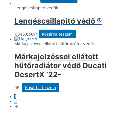
Lengéscsillapító védők
Lengéscsillapító védő ®
7.845.650
Ft
Kosárba teszem
Márkajelzéssel ellátott hűtőradiátor védők
Márkajelzéssel ellátott
hűtőradiátor védő Ducati
DesertX ’22-
0
Ft
Kosárba teszem
1
2
→