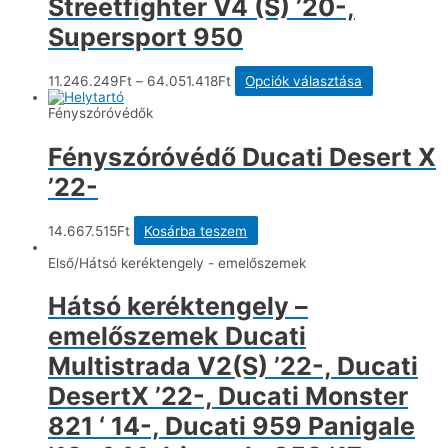
Streetfighter V4 (S) ’20-,
Supersport 950
Ennek
11.246.249
Ft
–
64.051.418
Ft
Opciók választása
a
terméknek
Fényszóróvédők
több
variációja
Fényszóróvédő Ducati Desert X
van.
A
’22-
változatok
a
termékolda
14.667.515
Ft
Kosárba teszem
választható
ki
Első/Hátsó keréktengely - emelőszemek
Hátsó keréktengely –
emelőszemek Ducati
Multistrada V2(S) ’22-, Ducati
DesertX ’22-, Ducati Monster
821 ‘ 14-, Ducati 959 Panigale