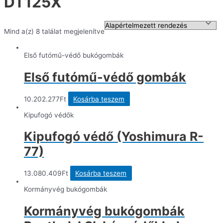
DT125X
Mind a(z) 8 találat megjelenítve
Első futómű-védő bukógombák
Első futómű-védő gombák
10.202.277
Ft
Kosárba teszem
Kipufogó védők
Kipufogó védő (Yoshimura R-
77)
13.080.409
Ft
Kosárba teszem
Kormányvég bukógombák
Kormányvég bukógombák