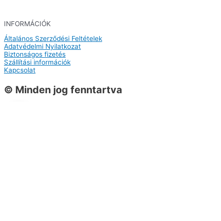
INFORMÁCIÓK
Általános Szerződési Feltételek
Adatvédelmi Nyilatkozat
Biztonságos fizetés
Szállítási információk
Kapcsolat
© Minden jog fenntartva
0
0
Kosár
A kosarad még üres
Vissza a termékekhez
Vásárlás folytatása