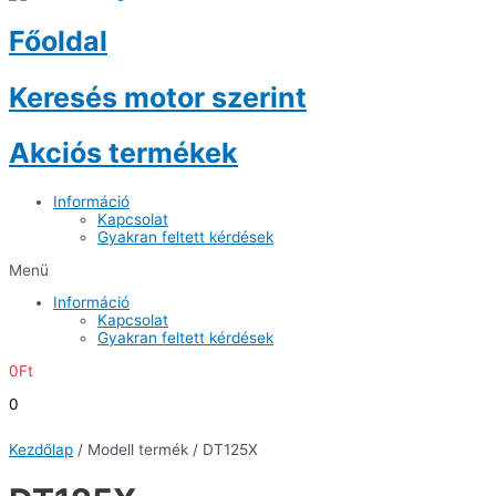
Főoldal
Keresés motor szerint
Akciós termékek
Információ
Kapcsolat
Gyakran feltett kérdések
Menü
Információ
Kapcsolat
Gyakran feltett kérdések
0
Ft
0
Kezdőlap
/ Modell termék / DT125X