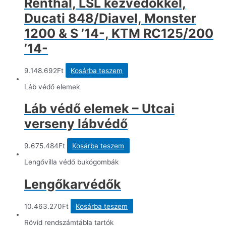
Renthal, LSL kézvédőkkel,
Ducati 848/Diavel, Monster
1200 & S ’14-, KTM RC125/200
’14-
9.148.692
Ft
Kosárba teszem
Láb védő elemek
Láb védő elemek – Utcai
verseny lábvédő
9.675.484
Ft
Kosárba teszem
Lengővilla védő bukógombák
Lengőkarvédők
10.463.270
Ft
Kosárba teszem
Rövid rendszámtábla tartók