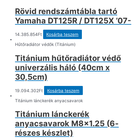
Rövid rendszámtábla tartó
Yamaha DT125R / DT125X ’07-
14.385.854
Ft
Kosárba teszem
Hűtőradiátor védők (Titánium)
Titánium hűtőradiátor védő
univerzális háló (40cm x
30,5cm)
19.094.302
Ft
Kosárba teszem
Titánium lánckerék anyacsavarok
Titánium lánckerék
anyacsavarok M8x1.25 (6-
részes készlet)