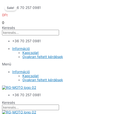
Skip
+36 70 257 0981
Sale!
to
content
0
Ft
0
Keresés
+36 70 257 0981
Információ
Kapcsolat
Gyakran feltett kérdések
Menü
Információ
Kapcsolat
Gyakran feltett kérdések
+36 70 257 0981
Keresés