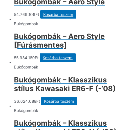
Bukógombák – Aero Style
54.769.106
Ft
Kosárba teszem
Bukógombák
Bukógombák – Aero Style
[Fúrásmentes]
55.984.189
Ft
Kosárba teszem
Bukógombák
Bukógombák – Klasszikus
stílus Kawasaki ER6-F (-’08)
36.624.088
Ft
Kosárba teszem
Bukógombák
Bukógombák – Klasszikus