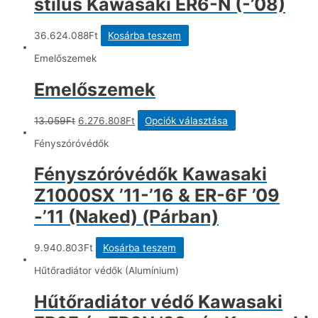
stílus Kawasaki ER6-N (-’08)
36.624.088
Ft
Kosárba teszem
Emelőszemek
Emelőszemek
Original
Current
Ennek
13.059
Ft
6.276.808
Ft
Opciók választása
price
price
a
was:
is:
terméknek
Fényszóróvédők
13.059Ft.
6.276.808Ft.
több
variációja
Fényszóróvédők Kawasaki
van.
A
Z1000SX ’11-’16 & ER-6F ’09
változatok
a
-’11 (Naked) (Párban)
termékoldalon
választhatók
ki
9.940.803
Ft
Kosárba teszem
Hűtőradiátor védők (Alumínium)
Hűtőradiátor védő Kawasaki