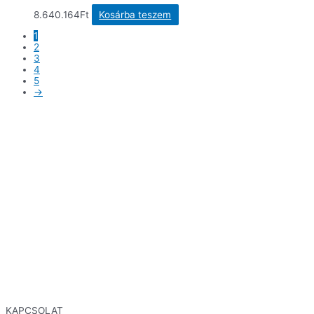
8.640.164
Ft
Kosárba teszem
1
2
3
4
5
→
KAPCSOLAT