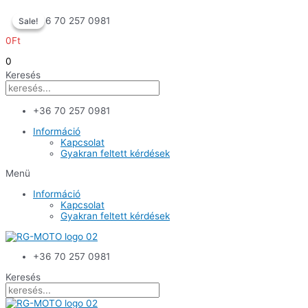
Skip
+36 70 257 0981
Sale!
Sale!
to
content
0
Ft
0
Keresés
+36 70 257 0981
Információ
Kapcsolat
Gyakran feltett kérdések
Menü
Információ
Kapcsolat
Gyakran feltett kérdések
+36 70 257 0981
Keresés