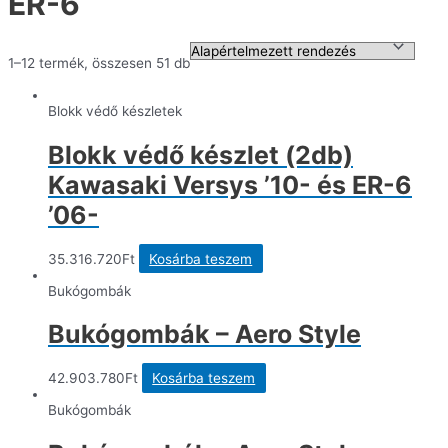
ER-6
1–12 termék, összesen 51 db
Blokk védő készletek
Blokk védő készlet (2db)
Kawasaki Versys ’10- és ER-6
’06-
35.316.720
Ft
Kosárba teszem
Bukógombák
Bukógombák – Aero Style
42.903.780
Ft
Kosárba teszem
Bukógombák