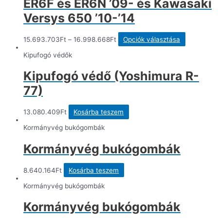
ER6F és ER6N ’09- és Kawasaki
Versys 650 ’10-’14
Ennek
15.693.703
Ft
–
16.998.668
Ft
Opciók választása
a
terméknek
Kipufogó védők
több
variációja
Kipufogó védő (Yoshimura R-
van.
A
77)
változatok
a
termékold
13.080.409
Ft
Kosárba teszem
választhat
ki
Kormányvég bukógombák
Kormányvég bukógombák
8.640.164
Ft
Kosárba teszem
Kormányvég bukógombák
Kormányvég bukógombák