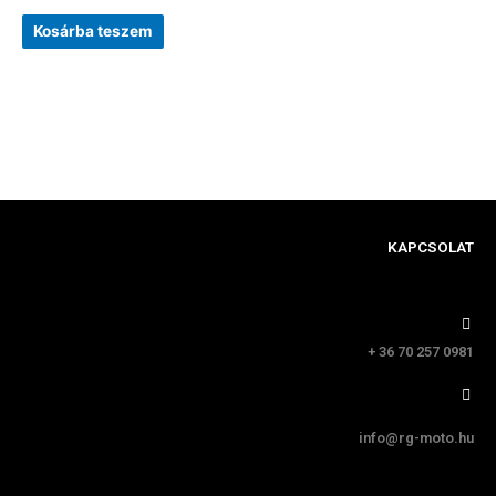
Kosárba teszem
KAPCSOLAT
+ 36 70 257 0981
info@rg-moto.hu