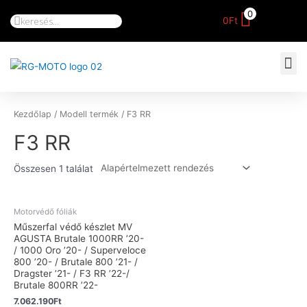
0
0
Ft
Kezdőlap
/ Modell termék / F3 RR
F3 RR
Összesen 1 találat
Motorvédő fóliák
Műszerfal védő készlet MV
AGUSTA Brutale 1000RR ’20-
/ 1000 Oro ’20- / Superveloce
800 ’20- / Brutale 800 ’21- /
Dragster ’21- / F3 RR ’22-/
Brutale 800RR ’22-
7.062.190
Ft