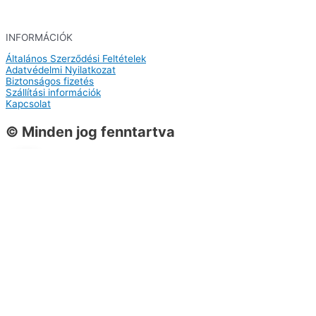
INFORMÁCIÓK
Általános Szerződési Feltételek
Adatvédelmi Nyilatkozat
Biztonságos fizetés
Szállítási információk
Kapcsolat
© Minden jog fenntartva
0
0
Kosár
A kosarad még üres
Vissza a termékekhez
Vásárlás folytatása