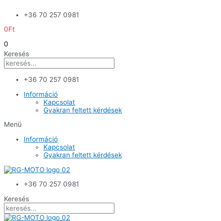
Skip
+36 70 257 0981
to
content
0
Ft
0
Keresés
+36 70 257 0981
Információ
Kapcsolat
Gyakran feltett kérdések
Menü
Információ
Kapcsolat
Gyakran feltett kérdések
+36 70 257 0981
Keresés