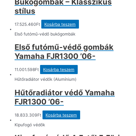
Bukógombák – Klasszikus
stílus
17.525.460
Ft
Kosárba teszem
Első futómű-védő bukógombák
Első futómű-védő gombák
Yamaha FJR1300 ’06-
11.001.598
Ft
Kosárba teszem
Hűtőradiátor védők (Alumínium)
Hűtőradiátor védő Yamaha
FJR1300 ’06-
18.833.309
Ft
Kosárba teszem
Kipufogó védők