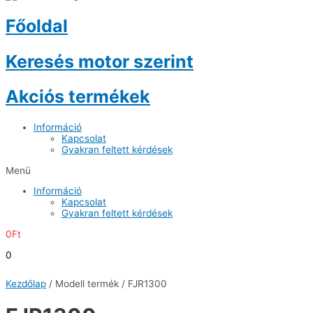
Főoldal
Keresés motor szerint
Akciós termékek
Információ
Kapcsolat
Gyakran feltett kérdések
Menü
Információ
Kapcsolat
Gyakran feltett kérdések
0
Ft
0
Kezdőlap
/ Modell termék / FJR1300