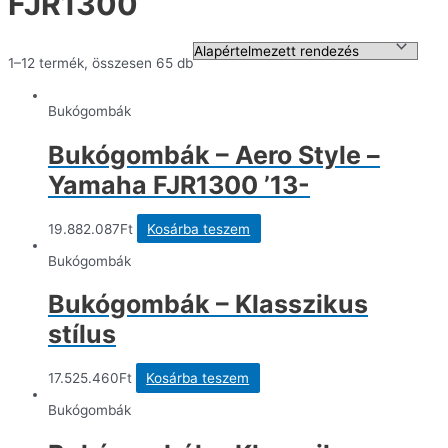
FJR1300
1–12 termék, összesen 65 db
Bukógombák
Bukógombák – Aero Style –
Yamaha FJR1300 ’13-
19.882.087
Ft
Kosárba teszem
Bukógombák
Bukógombák – Klasszikus
stílus
17.525.460
Ft
Kosárba teszem
Bukógombák