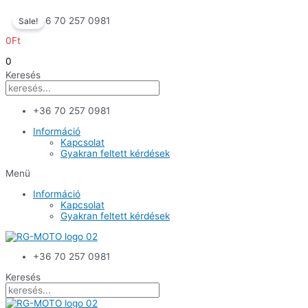
Skip
+36 70 257 0981
Sale!
to
content
0
Ft
0
Keresés
+36 70 257 0981
Információ
Kapcsolat
Gyakran feltett kérdések
Menü
Információ
Kapcsolat
Gyakran feltett kérdések
+36 70 257 0981
Keresés