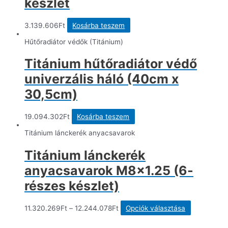
készlet
3.139.606
Ft
Kosárba teszem
Hűtőradiátor védők (Titánium)
Titánium hűtőradiátor védő
univerzális háló (40cm x
30,5cm)
19.094.302
Ft
Kosárba teszem
Titánium lánckerék anyacsavarok
Titánium lánckerék
anyacsavarok M8x1.25 (6-
részes készlet)
Ennek
11.320.269
Ft
–
12.244.078
Ft
Opciók választása
a
terméknek