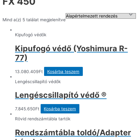
FX 450
Mind a(z) 5 találat megjelenítve
Kipufogó védők
Kipufogó védő (Yoshimura R-
77)
13.080.409
Ft
Kosárba teszem
Lengéscsillapító védők
Lengéscsillapító védő ®
7.845.650
Ft
Kosárba teszem
Rövid rendszámtábla tartók
Rendszámtábla toldó/Adapter