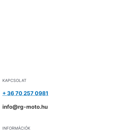
több
variációja
van.
A
változatok
a
termékolda
választhat
ki
KAPCSOLAT
+ 36 70 257 0981
info@rg-moto.hu
INFORMÁCIÓK