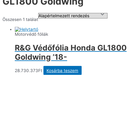
GL1800 Goldwing
Összesen 1 találat
Motorvédő fóliák
R&G Védőfólia Honda GL1800
Goldwing ’18-
28.730.373
Ft
Kosárba teszem