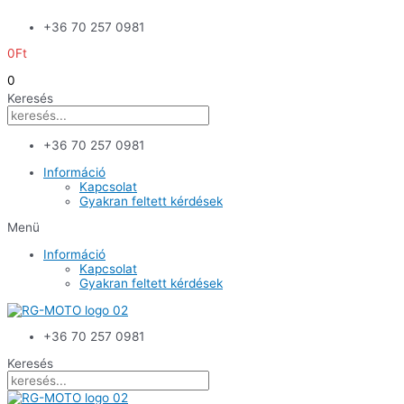
Skip
+36 70 257 0981
to
content
0
Ft
0
Keresés
+36 70 257 0981
Információ
Kapcsolat
Gyakran feltett kérdések
Menü
Információ
Kapcsolat
Gyakran feltett kérdések
+36 70 257 0981
Keresés