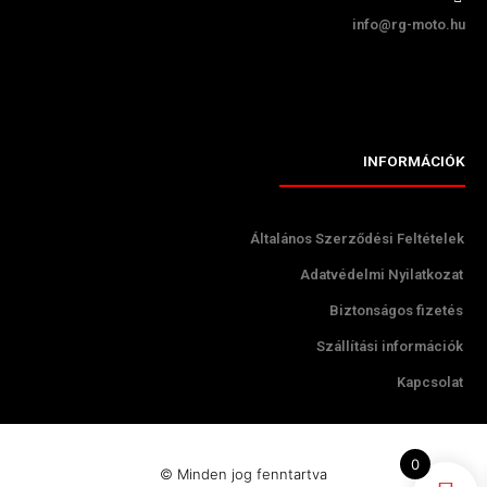
info@rg-moto.hu
INFORMÁCIÓK
Általános Szerződési Feltételek
Adatvédelmi Nyilatkozat
Biztonságos fizetés
Szállítási információk
Kapcsolat
0
© Minden jog fenntartva