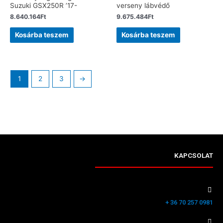
Suzuki GSX250R ’17-
verseny lábvédő
8.640.164
Ft
9.675.484
Ft
Kosárba teszem
Kosárba teszem
1
2
3
→
KAPCSOLAT
+ 36 70 257 0981