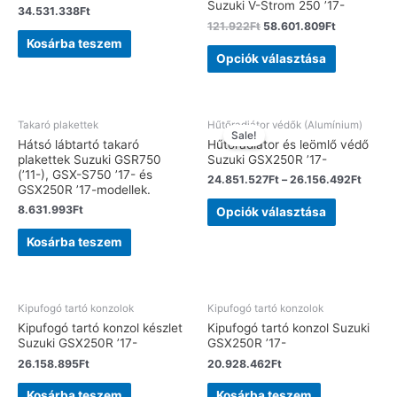
Suzuki V-Strom 250 ’17-
34.531.338
Ft
121.922
Ft
58.601.809
Ft
Kosárba teszem
Opciók választása
Takaró plakettek
Hűtőradiátor védők (Alumínium)
Sale!
Hátsó lábtartó takaró
Hűtőradiátor és leömlő védő
plakettek Suzuki GSR750
Suzuki GSX250R ’17-
(’11-), GSX-S750 ’17- és
24.851.527
Ft
–
26.156.492
Ft
GSX250R ’17-modellek.
8.631.993
Ft
Opciók választása
Kosárba teszem
Kipufogó tartó konzolok
Kipufogó tartó konzolok
Kipufogó tartó konzol készlet
Kipufogó tartó konzol Suzuki
Suzuki GSX250R ’17-
GSX250R ’17-
26.158.895
Ft
20.928.462
Ft
Kosárba teszem
Kosárba teszem