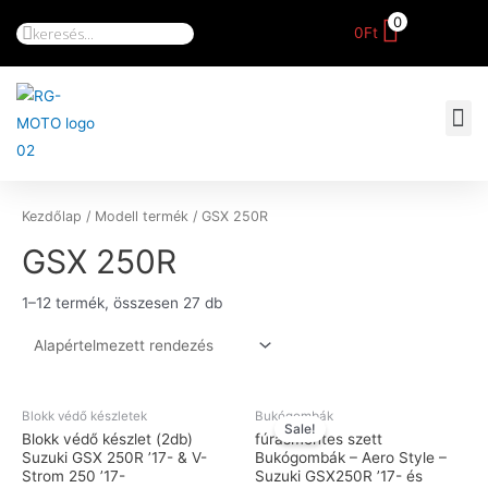
0
0
Ft
Kezdőlap
/ Modell termék / GSX 250R
GSX 250R
1–12 termék, összesen 27 db
Blokk védő készletek
Bukógombák
Sale!
Blokk védő készlet (2db)
fúrásmentes szett
Suzuki GSX 250R ’17- & V-
Bukógombák – Aero Style –
Strom 250 ’17-
Suzuki GSX250R ’17- és