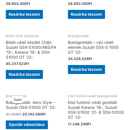
28.603.000
Ft
28.603.000
Ft
Kosárba teszem
Kosárba teszem
Blokk védő készletek
Bukógombák
Blokk védő készlet (3db)
Bukógombák – váz védő
Suzuki GSX-S1000/ABS/FA
elemek Suzuki GSX-S 1000
’15-, Katana ’19- & GSX-
GT ’22-
S1000 GT ’22-
34.228.528
Ft
45.257.523
Ft
Kosárba teszem
Kosárba teszem
Bukógombák
Első futómű-védő bukógombák
Sale!
Bukógombák- Aero Style –
Első futómű-védő gombák
Suzuki GSX-S1000 GT ’22-
Suzuki Katana ’19-, Suzuki
GSX-S1000 ’21- & GSX-S1000
41.908
Ft
20.143.080
Ft
GT ’22-
11.246.249
Ft
Opciók választása