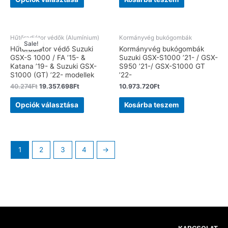
Hűtőradiátor védők (Alumínium)
Kormányvég bukógombák
Sale!
Hűtőradiátor védő Suzuki
Kormányvég bukógombák
GSX-S 1000 / FA ’15- &
Suzuki GSX-S1000 ’21- / GSX-
Katana ’19- & Suzuki GSX-
S950 ’21-/ GSX-S1000 GT
S1000 (GT) ’22- modellek
’22-
40.274
Ft
19.357.698
Ft
10.973.720
Ft
Opciók választása
Kosárba teszem
1
2
3
4
→