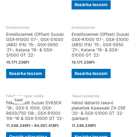
Kosárba teszem
Emelőszemek
Emelőszemek
Emelőszemek (Offset) Suzuki
Emelőszemek (Offset) Suzuki
GSX-R1000 ’07-, GSX-S1000
GSX-R1000 ’07-, GSX-S1000
(ABS) (FA) ’15-, GSX-S950
(ABS) (FA) ’15-, GSX-S950
’21-, Katana ’19- & GSX-
’21-, Katana ’19- & GSX-
S1000 GT ’22-
S1000 GT ’22-
15.171.236
Ft
15.171.236
Ft
Kosárba teszem
Kosárba teszem
Fék/Kuplungkar védők
Takaró plakettek
Sale!
Fékkar védő Suzuki SV650X
Hátsó lábtartó takaró
’18-, GSX-S 1000, GSX-
plakettek Kawasaki ZX-25R
R600/750 ’08-, GSX-R1000
’20- & GSX-S1000 GT ’22-
’09-’16 & GSX-S1000 GT ’22-
(párban)
11.246.249
Ft
–
64.051.418
Ft
11.246.249
Ft
Opciók választása
Kosárba teszem