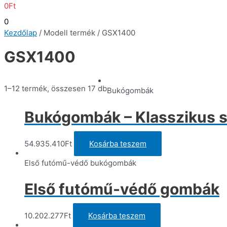
0
Ft
0
Kezdőlap
/ Modell termék / GSX1400
GSX1400
1–12 termék, összesen 17 db
Bukógombák
Bukógombák – Klasszikus s
54.935.410
Ft
Kosárba teszem
Első futómű-védő bukógombák
Első futómű-védő gombák
10.202.277
Ft
Kosárba teszem