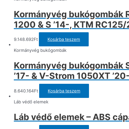
Kormányvég bukógombák Ren
1200 & S ’14-, KTM RC125/
9.148.692
Ft
Kosárba teszem
Kormányvég bukógombák
Kormányvég bukógombák S
’17- & V-Strom 1050XT ’20-
8.640.164
Ft
Kosárba teszem
Láb védő elemek
Láb védő elemek – ABS cá