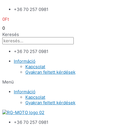
Skip
+36 70 257 0981
to
content
0
Ft
0
Keresés
+36 70 257 0981
Információ
Kapcsolat
Gyakran feltett kérdések
Menü
Információ
Kapcsolat
Gyakran feltett kérdések
+36 70 257 0981