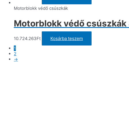
Motorblokk védő csúszkák
Motorblokk védő csúszkák 
10.724.263
Ft
Kosárba teszem
1
2
→