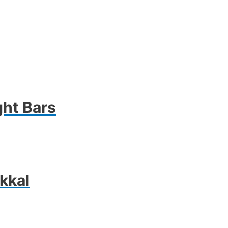
ght Bars
kkal