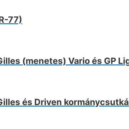
R-77)
les (menetes) Vario és GP Li
lles és Driven kormánycsutká