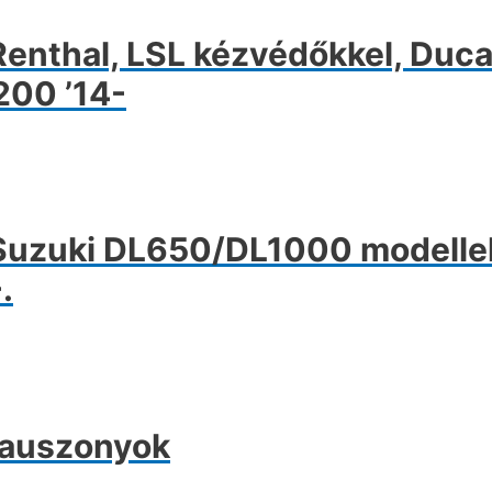
thal, LSL kézvédőkkel, Ducat
200 ’14-
uzuki DL650/DL1000 modelle
.
pauszonyok