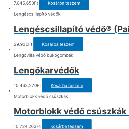
7.845.650
Ft
Kosárba teszem
Lengéscsillapító védők
Lengéscsillapító védő® (Pai
29.930
Ft
Kosárba teszem
Lengővilla védő bukógombák
Lengőkarvédők
10.463.270
Ft
Kosárba teszem
Motorblokk védő csúszkák
Motorblokk védő csúszkák 
10.724.263
Ft
Kosárba teszem