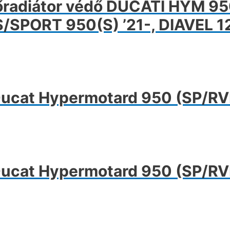
tőradiátor védő DUCATI HYM 95
 S/SPORT 950(S) ’21-, DIAVEL 1
Ducat Hypermotard 950 (SP/RVE
Ducat Hypermotard 950 (SP/RVE