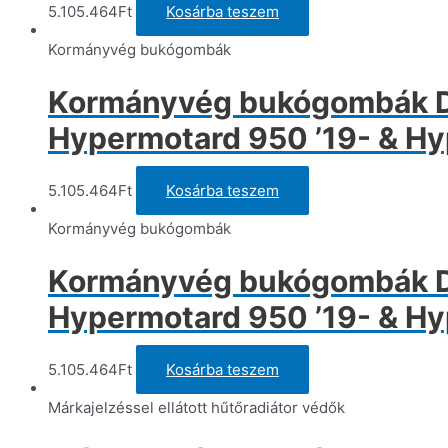
t
5.105.464
Ft
Kosárba teszem
v
k
Kormányvég bukógombák
Kormányvég bukógombák Du
Hypermotard 950 ’19- & Hy
5.105.464
Ft
Kosárba teszem
Kormányvég bukógombák
Kormányvég bukógombák Du
Hypermotard 950 ’19- & Hy
5.105.464
Ft
Kosárba teszem
Márkajelzéssel ellátott hűtőradiátor védők