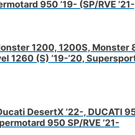
rmotard 950 ’19- (SP/RVE ’21-
n.
ltozatok
ermékoldalon
laszthatók
Monster 1200, 1200S, Monster 
vel 1260 (S) ’19-’20, Supersport
Ennek
terméknek
öbb
ariációja
cati DesertX ’22-, DUCATI 9
an.
A
permotard 950 SP/RVE ’21-
áltozatok