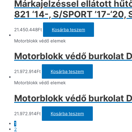
Márkajelzéssel ellátott hű
821 ‘14-, S/SPORT ’17-‘20,
21.450.448
Ft
Kosárba teszem
Motorblokk védő elemek
Motorblokk védő burkolat 
21.972.914
Ft
Kosárba teszem
Motorblokk védő elemek
Motorblokk védő burkolat 
21.972.914
Ft
Kosárba teszem
1
2