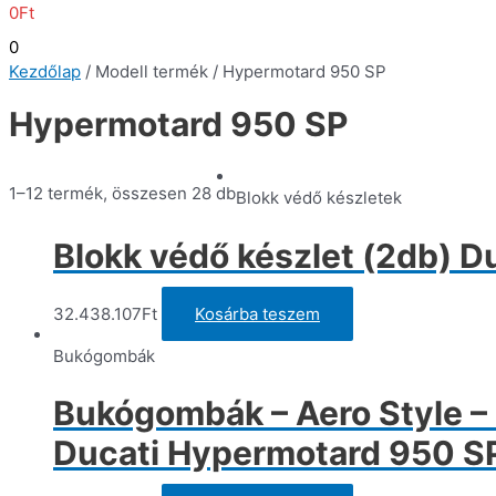
0
Ft
0
Kezdőlap
/ Modell termék / Hypermotard 950 SP
Hypermotard 950 SP
1–12 termék, összesen 28 db
Blokk védő készletek
Blokk védő készlet (2db) D
32.438.107
Ft
Kosárba teszem
Bukógombák
Bukógombák – Aero Style – 
Ducati Hypermotard 950 SP