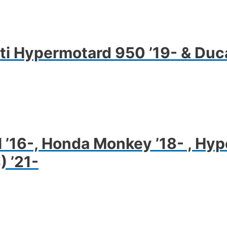
ati Hypermotard 950 ’19- & Du
l ’16-, Honda Monkey ’18- , H
) ’21-
nnek
erméknek
öbb
riációja