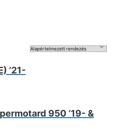
) ’21-
ypermotard 950 ’19- &