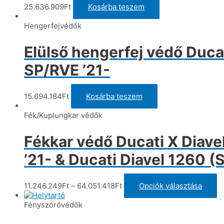
25.636.909
Ft
Kosárba teszem
Hengerfejvédők
Elülső hengerfej védő Duc
SP/RVE ’21-
15.694.184
Ft
Kosárba teszem
Fék/Kuplungkar védők
Fékkar védő Ducati X Diave
’21- & Ducati Diavel 1260 (S
E
11.246.249
Ft
–
64.051.418
Ft
Opciók választása
a
t
Fényszóróvédők
t
va