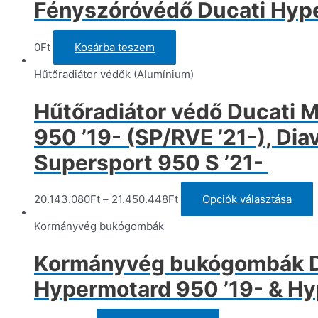
Fényszóróvédő Ducati Hype
va
A
vá
0
Ft
Kosárba teszem
a
t
Hűtőradiátor védők (Alumínium)
vá
ki
Hűtőradiátor védő Ducati 
950 ’19- (SP/RVE ’21-), Dia
Supersport 950 S ’21-
20.143.080
Ft
–
21.450.448
Ft
Opciók választása
a
Kormányvég bukógombák
t
v
Kormányvég bukógombák Du
v
Hypermotard 950 ’19- & Hy
v
a