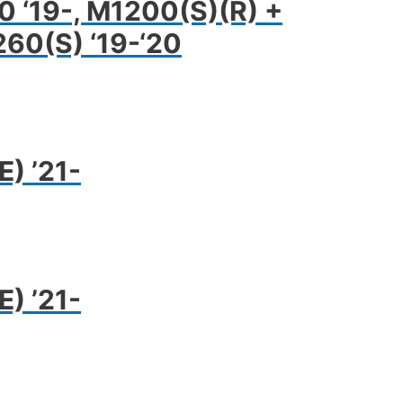
0 ‘19-, M1200(S)(R) +
260(S) ‘19-‘20
) ’21-
) ’21-