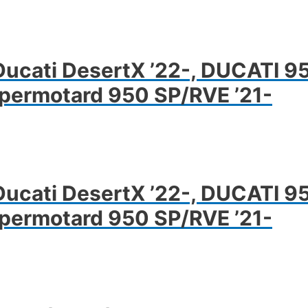
ermékoldalon
álaszthatók
i
cati DesertX ’22-, DUCATI 9
permotard 950 SP/RVE ’21-
cati DesertX ’22-, DUCATI 9
permotard 950 SP/RVE ’21-