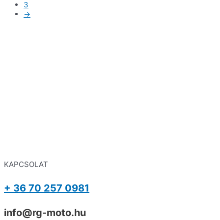
3
→
KAPCSOLAT
+ 36 70 257 0981
info@rg-moto.hu