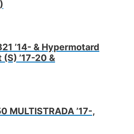
)
821 ’14- & Hypermotard
 (S) ’17-20 &
50 MULTISTRADA ’17-,