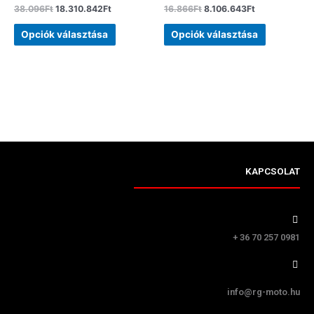
38.096
Ft
18.310.842
Ft
16.866
Ft
8.106.643
Ft
Opciók választása
Opciók választása
KAPCSOLAT
+ 36 70 257 0981
info@rg-moto.hu