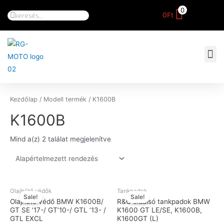
0
0
Ft
Kezdőlap
/ Modell termék / K1600B
K1600B
Mind a(z) 2 találat megjelenítve
Olajhűtő védők
Tankpadok
Sale!
Sale!
Olajhűtő védő BMW K1600B/
R&G oldalsó tankpadok BMW
GT SE ’17-/ GT’10-/ GTL ’13- /
K1600 GT LE/SE, K1600B,
GTL EXCL
K1600GT (L)