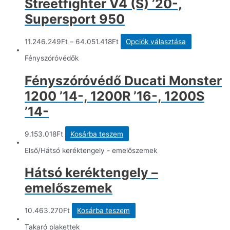
Streetfighter V4 (S) ’20-,
Supersport 950
Ennek
11.246.249
Ft
–
64.051.418
Ft
Opciók választása
a
terméknek
Fényszóróvédők
több
variációja
Fényszóróvédő Ducati Monster
van.
A
1200 ’14-, 1200R ’16-, 1200S
változatok
a
’14-
termékolda
választható
ki
9.153.018
Ft
Kosárba teszem
Első/Hátsó keréktengely - emelőszemek
Hátsó keréktengely –
emelőszemek
10.463.270
Ft
Kosárba teszem
Takaró plakettek