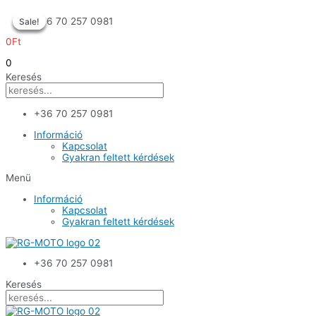
Skip
+36 70 257 0981
Sale!
Sale!
Sale!
Sale!
to
content
0
Ft
0
Keresés
+36 70 257 0981
Információ
Kapcsolat
Gyakran feltett kérdések
Menü
Információ
Kapcsolat
Gyakran feltett kérdések
+36 70 257 0981
Keresés