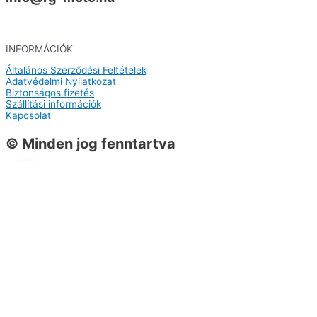
INFORMÁCIÓK
Általános Szerződési Feltételek
Adatvédelmi Nyilatkozat
Biztonságos fizetés
Szállítási információk
Kapcsolat
© Minden jog fenntartva
0
0
Kosár
A kosarad még üres
Vissza a termékekhez
Vásárlás folytatása