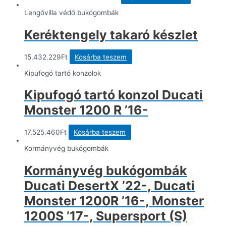
a
terméknek
Lengővilla védő bukógombák
több
variációja
Keréktengely takaró készlet
van.
A
változatok
15.432.229
Ft
Kosárba teszem
a
termékolda
Kipufogó tartó konzolok
választhat
ki
Kipufogó tartó konzol Ducati
Monster 1200 R ’16-
17.525.460
Ft
Kosárba teszem
Kormányvég bukógombák
Kormányvég bukógombák
Ducati DesertX ’22-, Ducati
Monster 1200R ’16-, Monster
1200S ’17-, Supersport (S)