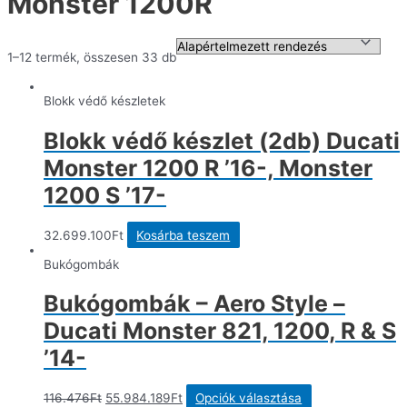
Monster 1200R
1–12 termék, összesen 33 db
Blokk védő készletek
Blokk védő készlet (2db) Ducati
Monster 1200 R ’16-, Monster
1200 S ’17-
32.699.100
Ft
Kosárba teszem
Bukógombák
Bukógombák – Aero Style –
Ducati Monster 821, 1200, R & S
’14-
Original
Current
Ennek
116.476
Ft
55.984.189
Ft
Opciók választása