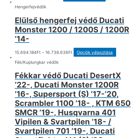
price
price
a
was:
is:
terméknek
Hengerfejvédők
116.476Ft.
55.984.189Ft.
több
variációja
Elülső hengerfej védő Ducati
van.
A
Monster 1200 / 1200S / 1200R
változatok
a
’14-
termékoldalon
választhatók
ki
Ennek
15.694.184
Ft
–
16.738.636
Ft
Opciók választása
a
terméknek
Fék/Kuplungkar védők
több
variációja
Fékkar védő Ducati DesertX
van.
A
’22-, Ducati Monster 1200R
változatok
a
’16-, Supersport (S) ’17-’20,
termékolda
Scrambler 1100 ’18- , KTM 650
választhat
ki
SMCR ’19-, Husqvarna 401
Vipilen & Svartpilen ’18- /
Svartpilen 701 ’19-, Ducati