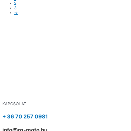
2
3
→
KAPCSOLAT
+ 36 70 257 0981
info@rg-moto.hu