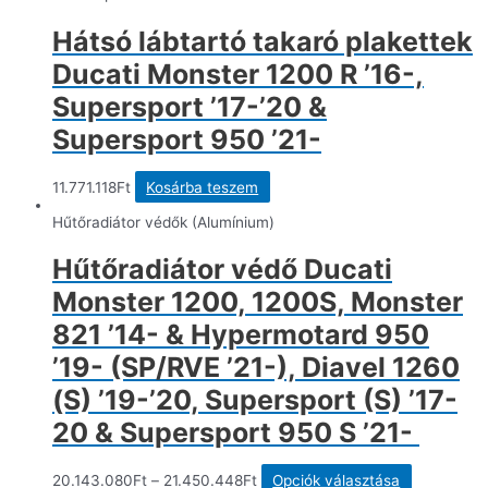
Hátsó lábtartó takaró plakettek
Ducati Monster 1200 R ’16-,
Supersport ’17-’20 &
Supersport 950 ’21-
11.771.118
Ft
Kosárba teszem
Hűtőradiátor védők (Alumínium)
Hűtőradiátor védő Ducati
Monster 1200, 1200S, Monster
821 ’14- & Hypermotard 950
’19- (SP/RVE ’21-), Diavel 1260
(S) ’19-’20, Supersport (S) ’17-
20 & Supersport 950 S ’21-
Ennek
20.143.080
Ft
–
21.450.448
Ft
Opciók választása