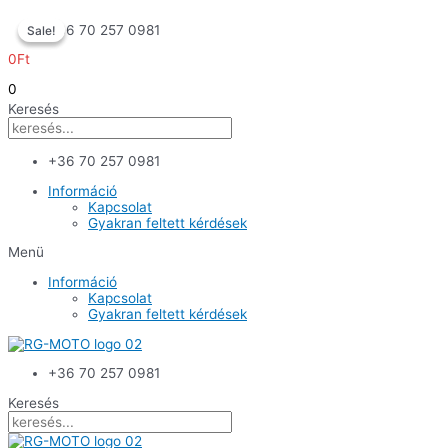
Skip
+36 70 257 0981
Sale!
Sale!
to
content
0
Ft
0
Keresés
+36 70 257 0981
Információ
Kapcsolat
Gyakran feltett kérdések
Menü
Információ
Kapcsolat
Gyakran feltett kérdések
+36 70 257 0981
Keresés