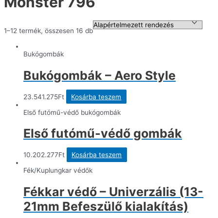
Monster 796
1–12 termék, összesen 16 db
Bukógombák
Bukógombák – Aero Style
23.541.275
Ft
Kosárba teszem
Első futómű-védő bukógombák
Első futómű-védő gombák
10.202.277
Ft
Kosárba teszem
Fék/Kuplungkar védők
Fékkar védő – Univerzális (13-
21mm Befeszülő kialakítás)