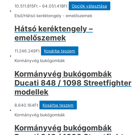
Ennek
10.511.815
Ft
–
64.051.418
Ft
Opciók választása
a
terméknek
Első/Hátsó keréktengely - emelőszemek
több
variációja
Hátsó keréktengely –
van.
A
emelőszemek
változatok
a
termékoldal
11.246.249
Ft
Kosárba teszem
választhatók
ki
Kormányvég bukógombák
Kormányvég bukógombák
Ducati 848 / 1098 Streetfighter
modellek
8.640.164
Ft
Kosárba teszem
Kormányvég bukógombák
Kormányvég bukógombák