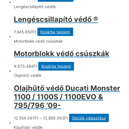
Lengéscsillapító védők
Lengéscsillapító védő ®
7.845.650
Ft
Kosárba teszem
Motorblokk védő csúszkák
Motorblokk védő csúszkák
9.675.484
Ft
Kosárba teszem
Olajhűtő védők
Olajhűtő védő Ducati Monster
1100 / 1100S / 1100EVO &
795/796 ’09-
Ennek
12.554.097
Ft
–
13.859.062
Ft
Opciók választása
a
terméknek
Kipufogó védők