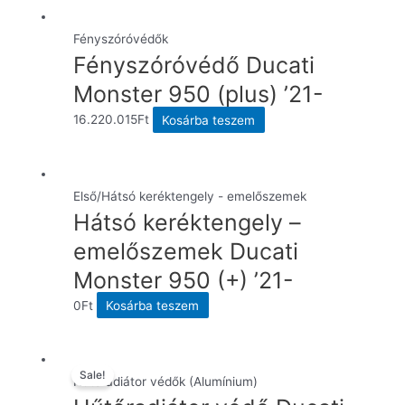
termé
több
Fényszóróvédők
variáci
Fényszóróvédő Ducati
van.
Monster 950 (plus) ’21-
A
16.220.015
Ft
Kosárba teszem
változ
a
termék
válasz
Első/Hátsó keréktengely - emelőszemek
ki
Hátsó keréktengely –
emelőszemek Ducati
Monster 950 (+) ’21-
0
Ft
Kosárba teszem
Sale!
Hűtőradiátor védők (Alumínium)