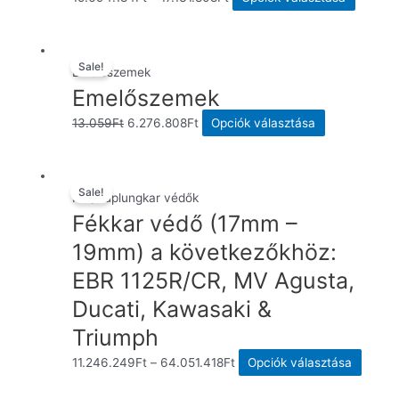
a
termék
több
Sale!
Emelőszemek
variáció
Emelőszemek
van.
Original
Current
Ennek
13.059
Ft
6.276.808
Ft
Opciók választása
A
price
price
a
változa
was:
is:
terméknek
a
13.059Ft.
6.276.808Ft.
több
Sale!
terméko
Fék/Kuplungkar védők
variációja
Fékkar védő (17mm –
választ
van.
ki
19mm) a következőkhöz:
A
EBR 1125R/CR, MV Agusta,
változatok
a
Ducati, Kawasaki &
termékoldalo
Triumph
választhatók
Ennek
11.246.249
Ft
–
64.051.418
Ft
Opciók választása
ki
a