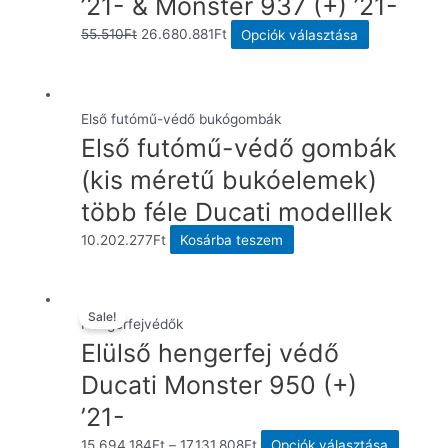
’21- & Monster 937 (+) ’21-
Original
Current
Ennek
55.510
Ft
26.680.881
Ft
Opciók választása
price
price
a
was:
is:
terméknek
55.510Ft.
26.680.881Ft.
több
Első futómű-védő bukógombák
variációja
Első futómű-védő gombák
van.
(kis méretű bukóelemek)
A
több féle Ducati modelllek
változatok
a
10.202.277
Ft
Kosárba teszem
termékoldal
választható
ki
Sale!
Hengerfejvédők
Elülső hengerfej védő
Ducati Monster 950 (+)
’21-
Ennek
15.694.184
Ft
–
17.131.808
Ft
Opciók választása