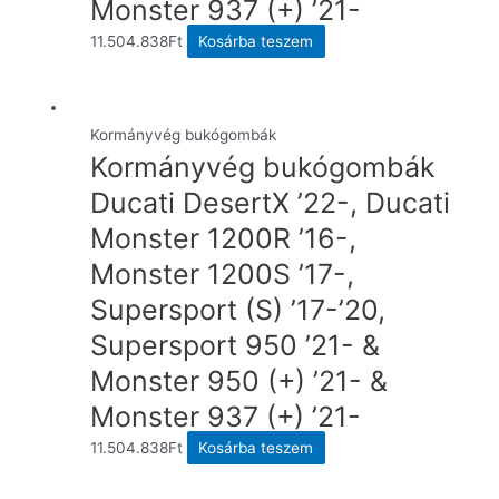
Monster 937 (+) ’21-
11.504.838
Ft
Kosárba teszem
Kormányvég bukógombák
Kormányvég bukógombák
Ducati DesertX ’22-, Ducati
Monster 1200R ’16-,
Monster 1200S ’17-,
Supersport (S) ’17-’20,
Supersport 950 ’21- &
Monster 950 (+) ’21- &
Monster 937 (+) ’21-
11.504.838
Ft
Kosárba teszem