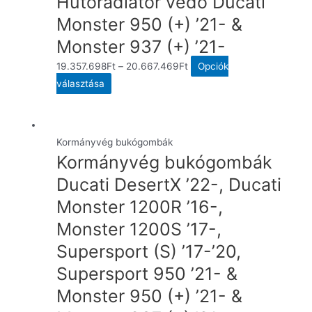
Hűtőradiátor védő Ducati
Monster 950 (+) ’21- &
Monster 937 (+) ’21-
19.357.698
Ft
–
20.667.469
Ft
Opciók
Ennek
választása
a
terméknek
több
Kormányvég bukógombák
variációja
Kormányvég bukógombák
van.
Ducati DesertX ’22-, Ducati
A
Monster 1200R ’16-,
változatok
a
Monster 1200S ’17-,
termékoldalon
Supersport (S) ’17-’20,
választhatók
Supersport 950 ’21- &
ki
Monster 950 (+) ’21- &