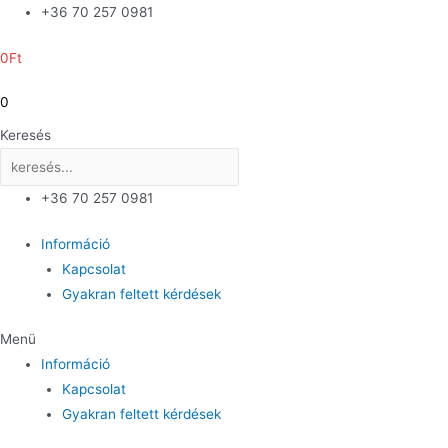
Skip
+36 70 257 0981
to
0
Ft
content
0
Keresés
+36 70 257 0981
Információ
Kapcsolat
Gyakran feltett kérdések
Menü
Információ
Kapcsolat
Gyakran feltett kérdések