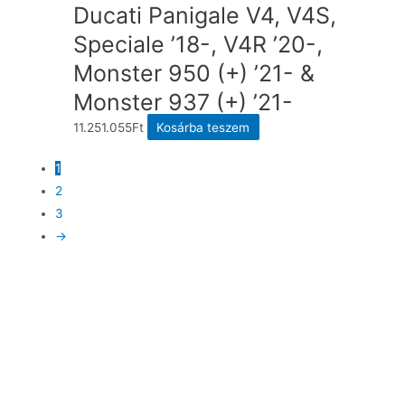
Ducati Panigale V4, V4S,
Speciale ’18-, V4R ’20-,
Monster 950 (+) ’21- &
Monster 937 (+) ’21-
11.251.055
Ft
Kosárba teszem
1
2
3
→