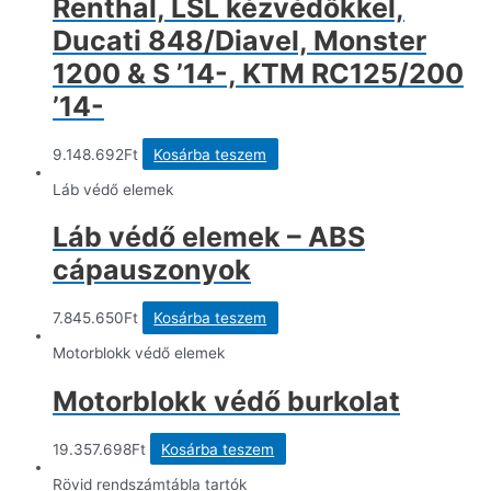
Renthal, LSL kézvédőkkel,
Ducati 848/Diavel, Monster
1200 & S ’14-, KTM RC125/200
’14-
9.148.692
Ft
Kosárba teszem
Láb védő elemek
Láb védő elemek – ABS
cápauszonyok
7.845.650
Ft
Kosárba teszem
Motorblokk védő elemek
Motorblokk védő burkolat
19.357.698
Ft
Kosárba teszem
Rövid rendszámtábla tartók