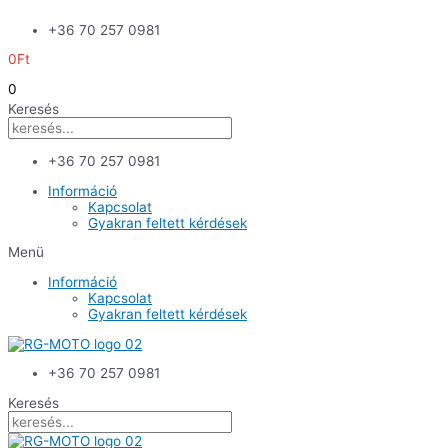
Skip
+36 70 257 0981
to
content
0
Ft
0
Keresés
+36 70 257 0981
Információ
Kapcsolat
Gyakran feltett kérdések
Menü
Információ
Kapcsolat
Gyakran feltett kérdések
+36 70 257 0981
Keresés