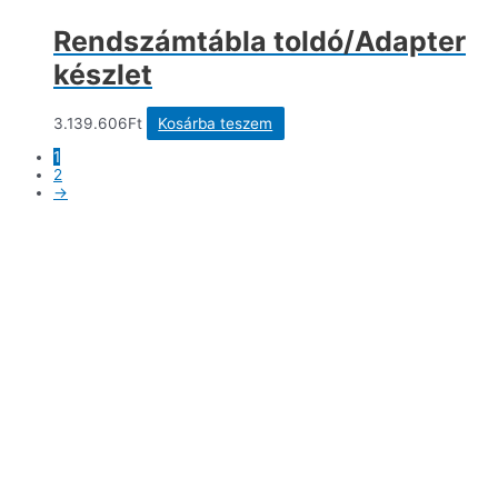
Rendszámtábla toldó/Adapter
készlet
3.139.606
Ft
Kosárba teszem
1
2
→