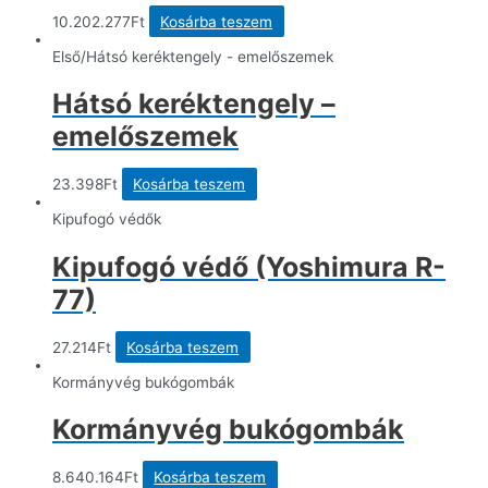
10.202.277
Ft
Kosárba teszem
Első/Hátsó keréktengely - emelőszemek
Hátsó keréktengely –
emelőszemek
23.398
Ft
Kosárba teszem
Kipufogó védők
Kipufogó védő (Yoshimura R-
77)
27.214
Ft
Kosárba teszem
Kormányvég bukógombák
Kormányvég bukógombák
8.640.164
Ft
Kosárba teszem