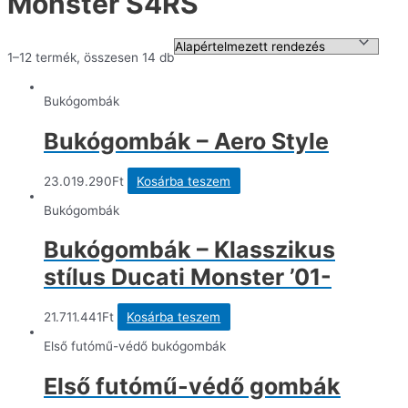
Monster S4RS
1–12 termék, összesen 14 db
Bukógombák
Bukógombák – Aero Style
23.019.290
Ft
Kosárba teszem
Bukógombák
Bukógombák – Klasszikus
stílus Ducati Monster ’01-
21.711.441
Ft
Kosárba teszem
Első futómű-védő bukógombák
Első futómű-védő gombák