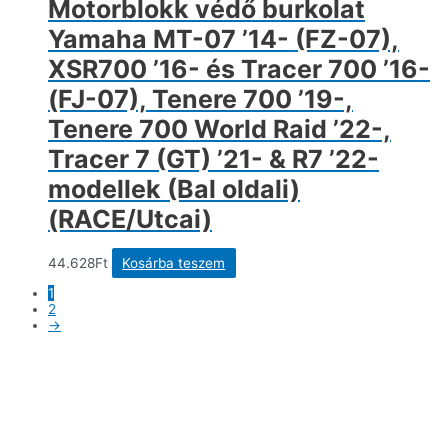
Motorblokk védő burkolat
Yamaha MT-07 ’14- (FZ-07),
XSR700 ’16- és Tracer 700 ’16-
(FJ-07), Tenere 700 ’19-,
Tenere 700 World Raid ’22-,
Tracer 7 (GT) ’21- & R7 ’22-
modellek (Bal oldali)
(RACE/Utcai)
44.628
Ft
Kosárba teszem
1
2
→