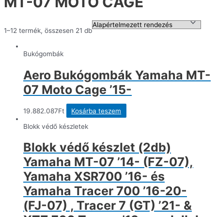
MT-07 MOTO CAGE
1–12 termék, összesen 21 db
Bukógombák
Aero Bukógombák Yamaha MT-
07 Moto Cage ’15-
19.882.087
Ft
Kosárba teszem
Blokk védő készletek
Blokk védő készlet (2db)
Yamaha MT-07 ’14- (FZ-07),
Yamaha XSR700 ’16- és
Yamaha Tracer 700 ’16-20-
(FJ-07) , Tracer 7 (GT) ’21- &