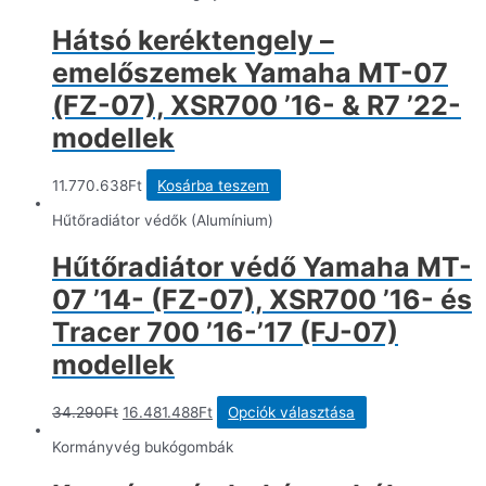
Hátsó keréktengely –
emelőszemek Yamaha MT-07
(FZ-07), XSR700 ’16- & R7 ’22-
modellek
11.770.638
Ft
Kosárba teszem
Hűtőradiátor védők (Alumínium)
Hűtőradiátor védő Yamaha MT-
07 ’14- (FZ-07), XSR700 ’16- és
Tracer 700 ’16-’17 (FJ-07)
modellek
Original
Current
Ennek
34.290
Ft
16.481.488
Ft
Opciók választása
price
price
a
was:
is:
terméknek
Kormányvég bukógombák
34.290Ft.
16.481.488Ft.
több
variációja