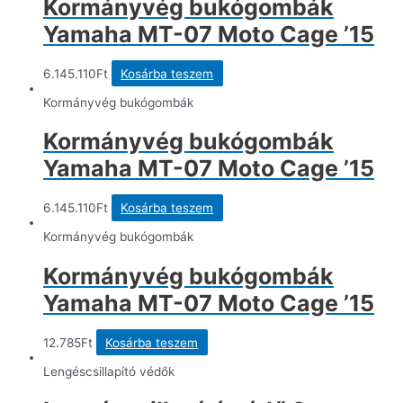
Kormányvég bukógombák
van.
A
Yamaha MT-07 Moto Cage ’15
változatok
a
termékoldalon
6.145.110
Ft
Kosárba teszem
választhatók
ki
Kormányvég bukógombák
Kormányvég bukógombák
Yamaha MT-07 Moto Cage ’15
6.145.110
Ft
Kosárba teszem
Kormányvég bukógombák
Kormányvég bukógombák
Yamaha MT-07 Moto Cage ’15
12.785
Ft
Kosárba teszem
Lengéscsillapító védők