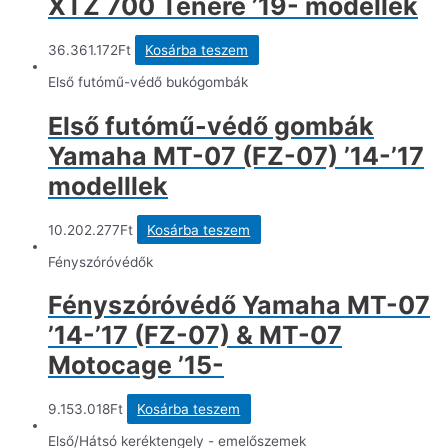
XTZ 700 Tenere ’19- modellek
36.361.172
Ft
Kosárba teszem
Első futómű-védő bukógombák
Első futómű-védő gombák
Yamaha MT-07 (FZ-07) ’14-’17
modelllek
10.202.277
Ft
Kosárba teszem
Fényszóróvédők
Fényszóróvédő Yamaha MT-07
’14-’17 (FZ-07) & MT-07
Motocage ’15-
9.153.018
Ft
Kosárba teszem
Első/Hátsó keréktengely - emelőszemek