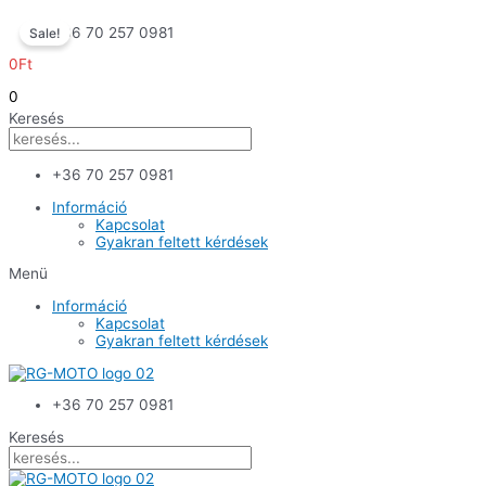
Skip
+36 70 257 0981
Sale!
to
content
0
Ft
0
Keresés
+36 70 257 0981
Információ
Kapcsolat
Gyakran feltett kérdések
Menü
Információ
Kapcsolat
Gyakran feltett kérdések
+36 70 257 0981
Keresés