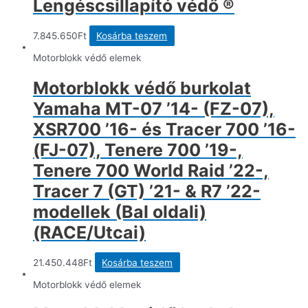
Lengéscsillapító védő ®
7.845.650
Ft
Kosárba teszem
Motorblokk védő elemek
Motorblokk védő burkolat
Yamaha MT-07 ’14- (FZ-07),
XSR700 ’16- és Tracer 700 ’16-
(FJ-07), Tenere 700 ’19-,
Tenere 700 World Raid ’22-,
Tracer 7 (GT) ’21- & R7 ’22-
modellek (Bal oldali)
(RACE/Utcai)
21.450.448
Ft
Kosárba teszem
Motorblokk védő elemek