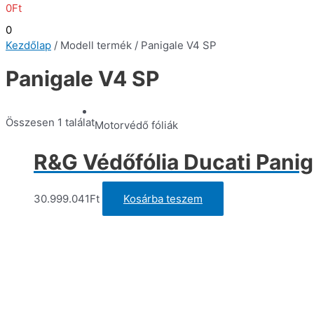
0
Ft
0
Kezdőlap
/ Modell termék / Panigale V4 SP
Panigale V4 SP
Összesen 1 találat
Motorvédő fóliák
R&G Védőfólia Ducati Panig
30.999.041
Ft
Kosárba teszem