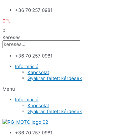
Skip
+36 70 257 0981
to
content
0
Ft
0
Keresés
+36 70 257 0981
Információ
Kapcsolat
Gyakran feltett kérdések
Menü
Információ
Kapcsolat
Gyakran feltett kérdések
+36 70 257 0981