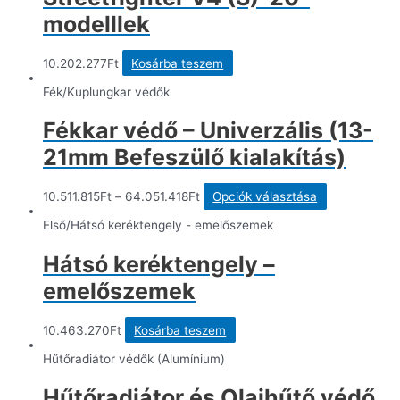
modelllek
10.202.277
Ft
Kosárba teszem
Fék/Kuplungkar védők
Fékkar védő – Univerzális (13-
21mm Befeszülő kialakítás)
Ennek
10.511.815
Ft
–
64.051.418
Ft
Opciók választása
a
terméknek
Első/Hátsó keréktengely - emelőszemek
több
variációja
Hátsó keréktengely –
van.
A
emelőszemek
változatok
a
termékoldal
10.463.270
Ft
Kosárba teszem
választhatók
ki
Hűtőradiátor védők (Alumínium)
Hűtőradiátor és Olajhűtő védő