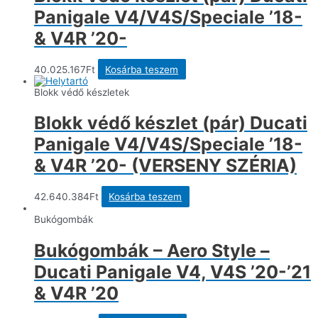
Panigale V4/V4S/Speciale ’18-
& V4R ’20-
40.025.167
Ft
Kosárba teszem
Blokk védő készletek
Blokk védő készlet (pár) Ducati
Panigale V4/V4S/Speciale ’18-
& V4R ’20- (VERSENY SZÉRIA)
42.640.384
Ft
Kosárba teszem
Bukógombák
Bukógombák – Aero Style –
Ducati Panigale V4, V4S ’20-’21
& V4R ’20