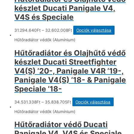
készlet Ducati Panigale V4,
V4S és Speciale
Ennek
31.294.640
Ft
–
32.602.008
Ft
Opciók választása
a
termékne
Hűtőradiátor védők (Alumínium)
több
variációja
Hűtőradiátor és Olajhűtő védő
van.
A
készlet Ducati Streetfighter
változato
a
V4(S) ’20-, Panigale V4R ’19-,
termékold
Panigale V4(S) ’18- & Panigale
választha
ki
Speciale ’18-
Ennek
34.531.338
Ft
–
35.838.705
Ft
Opciók választása
a
terméknek
Hűtőradiátor védők (Alumínium)
több
variációja
Hűtőradiátor védő Ducati
van.
A
Panigale V4, V4S és Speciale