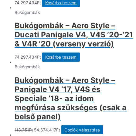
74.297.434
Ft
Kosárba teszem
Bukógombák
Bukógombák – Aero Style –
Ducati Panigale V4, V4S ’20-’21
& V4R ’20 (verseny verzió)
74.297.434
Ft
Kosárba teszem
Bukógombák
Bukógombák – Aero Style –
Panigale V4 ’17, V4S és
Speciale ’18- az idom
megfúrása szükséges (csak a
belső panel)
Original
Current
Ennek
113.751
Ft
54.674.417
Ft
Opciók választása
price
price
a