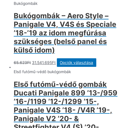
was:
is:
terméknek
Bukógombák
113.751Ft.
54.674.417Ft.
több
variációja
Bukógombák – Aero Style –
van.
A
Panigale V4, V4S és Speciale
változatok
a
’18-’19 az idom megfúrása
termékoldalon
szükséges (belső panel és
választhatók
ki
külső idom)
Original
Current
Ennek
65.623
Ft
31.541.695
Ft
Opciók választása
price
price
a
was:
is:
terméknek
Első futómű-védő bukógombák
65.623Ft.
31.541.695Ft.
több
variációja
Első futómű-védő gombák
van.
A
Ducati Panigale 899 ’13-/959
változatok
a
’16-/1199 ’12-/1299 ’15-,
termékoldalon
Panigale V4S ’18- /V4R ’19-,
választhatók
ki
Panigale V2 ’20- &
Streetfighter V4 (S) ’20-