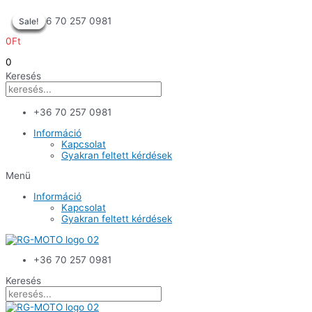
Skip
+36 70 257 0981
Sale!
Sale!
Sale!
Sale!
Sale!
Sale!
to
content
0
Ft
0
Keresés
+36 70 257 0981
Információ
Kapcsolat
Gyakran feltett kérdések
Menü
Információ
Kapcsolat
Gyakran feltett kérdések
+36 70 257 0981
Keresés