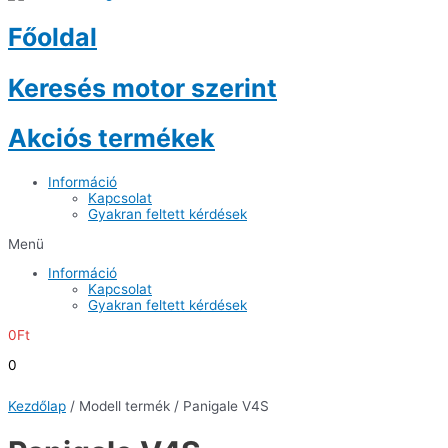
Főoldal
Keresés motor szerint
Akciós termékek
Információ
Kapcsolat
Gyakran feltett kérdések
Menü
Információ
Kapcsolat
Gyakran feltett kérdések
0
Ft
0
Kezdőlap
/ Modell termék / Panigale V4S