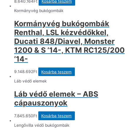
8.640.164
Ft
Kosárba teszem
Kormányvég bukógombák
Kormányvég bukógombák
Renthal, LSL kézvédőkkel,
Ducati 848/Diavel, Monster
1200 & S ’14-, KTM RC125/200
’14-
9.148.692
Ft
Kosárba teszem
Láb védő elemek
Láb védő elemek – ABS
cápauszonyok
7.845.650
Ft
Kosárba teszem
Lengővilla védő bukógombák