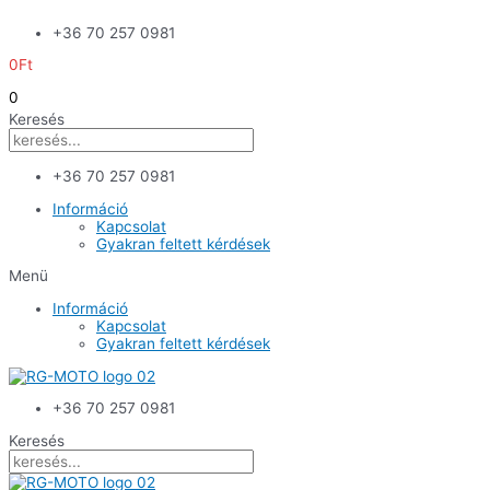
Skip
+36 70 257 0981
to
content
0
Ft
0
Keresés
+36 70 257 0981
Információ
Kapcsolat
Gyakran feltett kérdések
Menü
Információ
Kapcsolat
Gyakran feltett kérdések
+36 70 257 0981
Keresés