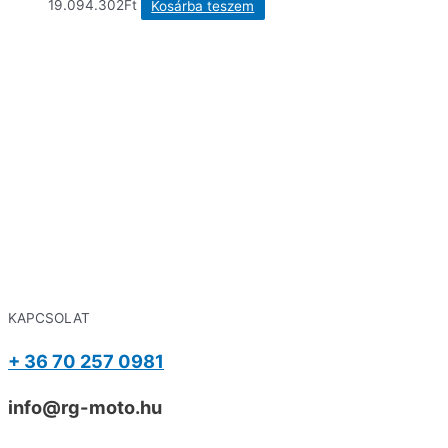
19.094.302
Ft
Kosárba teszem
KAPCSOLAT
+ 36 70 257 0981
info@rg-moto.hu