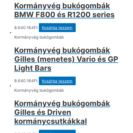
Kormányvég bukógombák
BMW F800 és R1200 series
8.640.164
Ft
Kosárba teszem
Kormányvég bukógombák
Kormányvég bukógombák
Gilles (menetes) Vario és GP
Light Bars
8.640.164
Ft
Kosárba teszem
Kormányvég bukógombák
Kormányvég bukógombák
Gilles és Driven
kormánycsutkákkal