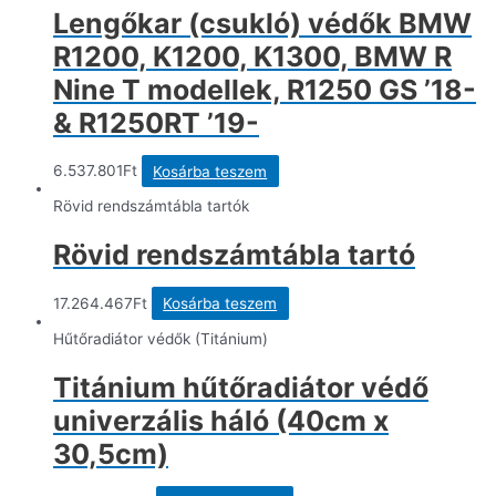
Lengőkar (csukló) védők BMW
R1200, K1200, K1300, BMW R
Nine T modellek, R1250 GS ’18-
& R1250RT ’19-
6.537.801
Ft
Kosárba teszem
Rövid rendszámtábla tartók
Rövid rendszámtábla tartó
17.264.467
Ft
Kosárba teszem
Hűtőradiátor védők (Titánium)
Titánium hűtőradiátor védő
univerzális háló (40cm x
30,5cm)