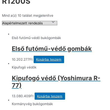
R1200S
Mind a(z) 10 találat megjelenítve
Első futómű-védő bukógombák
Első futómű-védő gombák
10.202.277
Ft
Kosárba teszem
Kipufogó védők
Kipufogó védő (Yoshimura R-
77)
13.080.409
Ft
Kosárba teszem
Kormányvég bukógombák