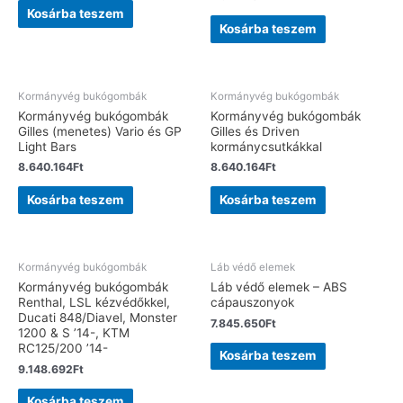
Kosárba teszem
Kosárba teszem
Kormányvég bukógombák
Kormányvég bukógombák
Kormányvég bukógombák
Kormányvég bukógombák
Gilles (menetes) Vario és GP
Gilles és Driven
Light Bars
kormánycsutkákkal
8.640.164
Ft
8.640.164
Ft
Kosárba teszem
Kosárba teszem
Kormányvég bukógombák
Láb védő elemek
Kormányvég bukógombák
Láb védő elemek – ABS
Renthal, LSL kézvédőkkel,
cápauszonyok
Ducati 848/Diavel, Monster
7.845.650
Ft
1200 & S ’14-, KTM
RC125/200 ’14-
Kosárba teszem
9.148.692
Ft
Kosárba teszem