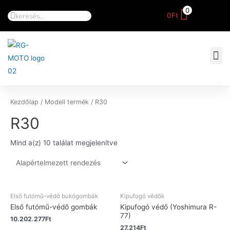
0
0
Ft
Kezdőlap
/ Modell termék / R30
R30
Mind a(z) 10 találat megjelenítve
Első futómű-védő bukógombák
Kipufogó védők
Első futómű-védő gombák
Kipufogó védő (Yoshimura R-
77)
10.202.277
Ft
27.214
Ft