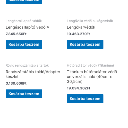
Lengéscsillapító védők
Lengővilla védő bukógombák
Lengéscsillapító védő ®
Lengőkarvédők
7.845.650
Ft
10.463.270
Ft
Kosárba teszem
Kosárba teszem
Rövid rendszámtábla tartók
Hűtőradiátor védők (Titánium)
Rendszámtábla toldó/Adapter
Titánium hűtőradiátor védő
készlet
univerzális háló (40cm x
30,5cm)
3.139.606
Ft
19.094.302
Ft
Kosárba teszem
Kosárba teszem