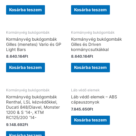
Kosárba teszem
Kosárba teszem
Kormányvég bukógombák
Kormányvég bukógombák
Kormányvég bukógombák
Kormányvég bukógombák
Gilles (menetes) Vario és GP
Gilles és Driven
Light Bars
kormánycsutkákkal
8.640.164
Ft
8.640.164
Ft
Kosárba teszem
Kosárba teszem
Kormányvég bukógombák
Láb védő elemek
Kormányvég bukógombák
Láb védő elemek – ABS
Renthal, LSL kézvédőkkel,
cápauszonyok
Ducati 848/Diavel, Monster
7.845.650
Ft
1200 & S ’14-, KTM
RC125/200 ’14-
Kosárba teszem
9.148.692
Ft
Kosárba teszem