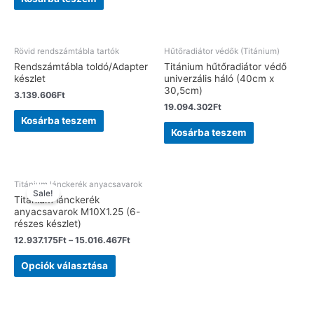
Rövid rendszámtábla tartók
Hűtőradiátor védők (Titánium)
Rendszámtábla toldó/Adapter
Titánium hűtőradiátor védő
készlet
univerzális háló (40cm x
30,5cm)
3.139.606
Ft
19.094.302
Ft
Kosárba teszem
Kosárba teszem
Titánium lánckerék anyacsavarok
Sale!
Titánium lánckerék
anyacsavarok M10X1.25 (6-
részes készlet)
12.937.175
Ft
–
15.016.467
Ft
Opciók választása