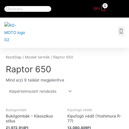
0
0
Ft
Kezdőlap
/ Modell termék / Raptor 650
Raptor 650
Mind a(z) 9 találat megjelenítve
Bukógombák
Kipufogó védők
Bukógombák – Klasszikus
Kipufogó védő (Yoshimura R-
stílus
77)
21.972.914
Ft
13.080.409
Ft