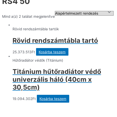
RS4 50
Mind a(z) 2 találat megjelenítve
Rövid rendszámtábla tartók
Rövid rendszámtábla tartó
25.373.513
Ft
Kosárba teszem
Hűtőradiátor védők (Titánium)
Titánium hűtőradiátor védő
univerzális háló (40cm x
30,5cm)
19.094.302
Ft
Kosárba teszem