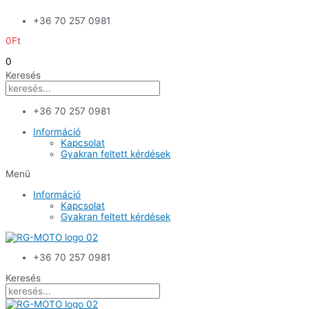
Skip
+36 70 257 0981
to
content
0
Ft
0
Keresés
+36 70 257 0981
Információ
Kapcsolat
Gyakran feltett kérdések
Menü
Információ
Kapcsolat
Gyakran feltett kérdések
+36 70 257 0981
Keresés