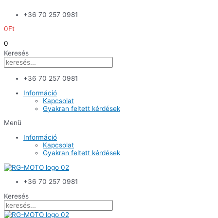
Skip
+36 70 257 0981
to
content
0
Ft
0
Keresés
+36 70 257 0981
Információ
Kapcsolat
Gyakran feltett kérdések
Menü
Információ
Kapcsolat
Gyakran feltett kérdések
+36 70 257 0981
Keresés