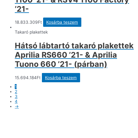
’21-
18.833.309
Ft
Kosárba teszem
Takaró plakettek
Hátsó lábtartó takaró plakettek
Aprilia RS660 ’21- & Aprilia
Tuono 660 ’21- (párban)
15.694.184
Ft
Kosárba teszem
1
2
3
4
→