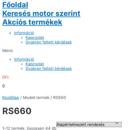
Főoldal
Keresés motor szerint
Akciós termékek
Információ
Kapcsolat
Gyakran feltett kérdések
Menü
Információ
Kapcsolat
Gyakran feltett kérdések
0
Ft
0
Kezdőlap
/ Modell termék / RS660
RS660
1–12 termék, összesen 44 db