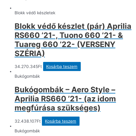
Blokk védő készletek
Blokk védő készlet (pár) Aprilia
RS660 ’21-, Tuono 660 ’21- &
Tuareg 660 ’22- (VERSENY
SZÉRIA)
34.270.345
Ft
Kosárba teszem
Bukógombák
Bukógombák – Aero Style –
Aprilia RS660 ’21- (az idom
megfúrása szükséges)
32.438.107
Ft
Kosárba teszem
Bukógombák