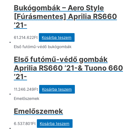
Bukógombák – Aero Style
[Fúrásmentes] Aprilia RS660
’21-
61.214.622
Ft
Kosárba teszem
Első futómű-védő bukógombák
Első futómű-védő gombák
Aprilia RS660 ’21-& Tuono 660
’21-
11.246.249
Ft
Kosárba teszem
Emelőszemek
Emelőszemek
6.537.801
Ft
Kosárba teszem