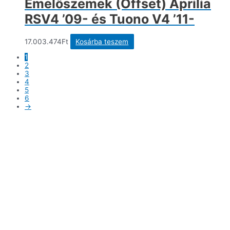
Emelőszemek (Offset) Aprilia
van.
A
RSV4 ’09- és Tuono V4 ’11-
változatok
a
termékoldalon
17.003.474
Ft
Kosárba teszem
választhatók
ki
1
2
3
4
5
6
→