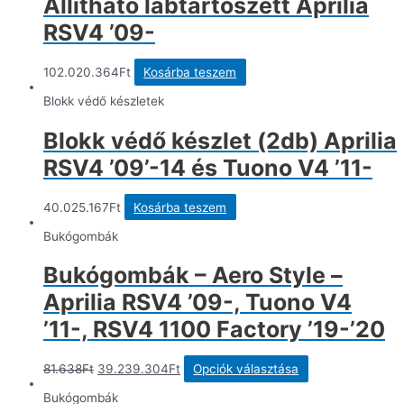
Állítható lábtartószett Aprilia
RSV4 ’09-
102.020.364
Ft
Kosárba teszem
Blokk védő készletek
Blokk védő készlet (2db) Aprilia
RSV4 ’09’-14 és Tuono V4 ’11-
40.025.167
Ft
Kosárba teszem
Bukógombák
Bukógombák – Aero Style –
Aprilia RSV4 ’09-, Tuono V4
’11-, RSV4 1100 Factory ’19-’20
Original
Current
Ennek
81.638
Ft
39.239.304
Ft
Opciók választása
price
price
a
was:
is:
terméknek
Bukógombák