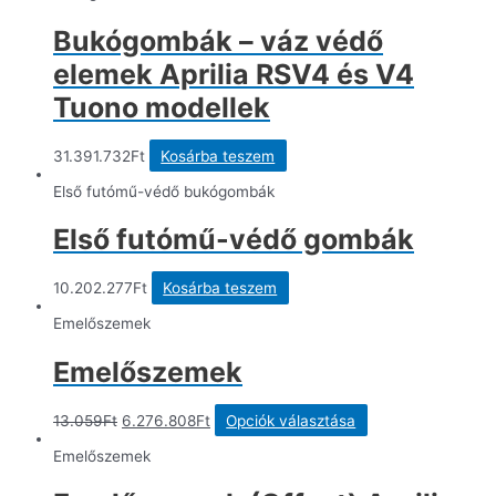
81.638Ft.
39.239.304Ft.
több
variációja
Bukógombák – váz védő
van.
A
elemek Aprilia RSV4 és V4
változatok
a
Tuono modellek
termékoldalon
választhatók
ki
31.391.732
Ft
Kosárba teszem
Első futómű-védő bukógombák
Első futómű-védő gombák
10.202.277
Ft
Kosárba teszem
Emelőszemek
Emelőszemek
Original
Current
Ennek
13.059
Ft
6.276.808
Ft
Opciók választása
price
price
a
was:
is:
terméknek
Emelőszemek
13.059Ft.
6.276.808Ft.
több
variációja