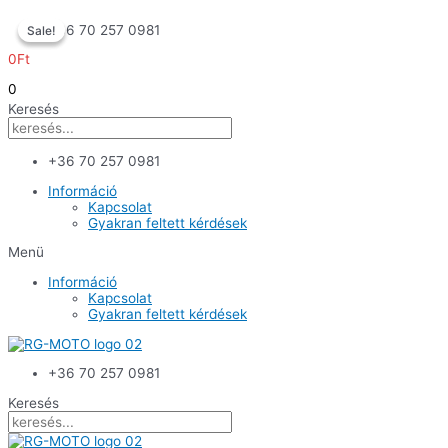
Skip
+36 70 257 0981
Sale!
Sale!
to
content
0
Ft
0
Keresés
+36 70 257 0981
Információ
Kapcsolat
Gyakran feltett kérdések
Menü
Információ
Kapcsolat
Gyakran feltett kérdések
+36 70 257 0981
Keresés