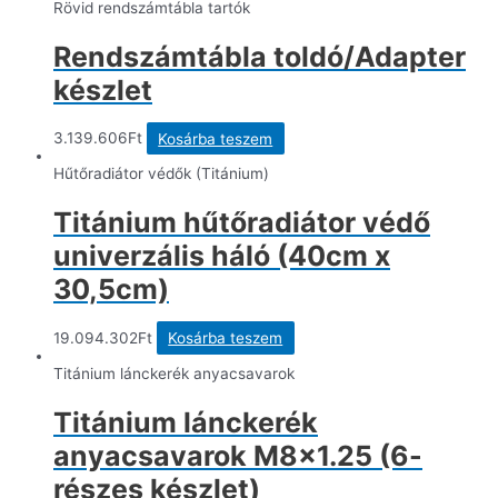
Rövid rendszámtábla tartók
Rendszámtábla toldó/Adapter
készlet
3.139.606
Ft
Kosárba teszem
Hűtőradiátor védők (Titánium)
Titánium hűtőradiátor védő
univerzális háló (40cm x
30,5cm)
19.094.302
Ft
Kosárba teszem
Titánium lánckerék anyacsavarok
Titánium lánckerék
anyacsavarok M8x1.25 (6-
részes készlet)