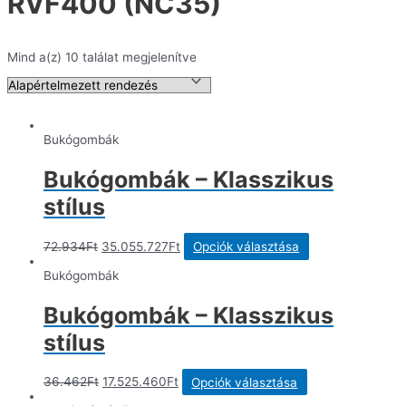
RVF400 (NC35)
Mind a(z) 10 találat megjelenítve
Bukógombák
Bukógombák – Klasszikus
stílus
Original
Current
Ennek
72.934
Ft
35.055.727
Ft
Opciók választása
price
price
a
was:
is:
terméknek
Bukógombák
72.934Ft.
35.055.727Ft.
több
variációja
Bukógombák – Klasszikus
van.
A
stílus
változatok
a
termékoldalon
Original
Current
Ennek
36.462
Ft
17.525.460
Ft
Opciók választása
választhatók
price
price
a
ki