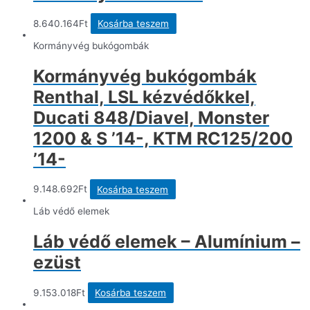
8.640.164
Ft
Kosárba teszem
Kormányvég bukógombák
Kormányvég bukógombák
Renthal, LSL kézvédőkkel,
Ducati 848/Diavel, Monster
1200 & S ’14-, KTM RC125/200
’14-
9.148.692
Ft
Kosárba teszem
Láb védő elemek
Láb védő elemek – Alumínium –
ezüst
9.153.018
Ft
Kosárba teszem