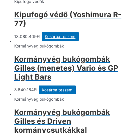
was:
is:
terméknek
Kipufogó védők
36.462Ft.
17.525.460Ft.
több
variációja
Kipufogó védő (Yoshimura R-
van.
A
77)
változatok
a
termékoldalon
13.080.409
Ft
Kosárba teszem
választhatók
ki
Kormányvég bukógombák
Kormányvég bukógombák
Gilles (menetes) Vario és GP
Light Bars
8.640.164
Ft
Kosárba teszem
Kormányvég bukógombák
Kormányvég bukógombák
Gilles és Driven
kormánycsutkákkal