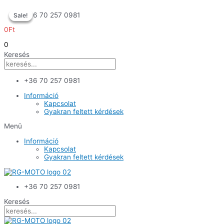
Skip
+36 70 257 0981
Sale!
Sale!
Sale!
to
content
0
Ft
0
Keresés
+36 70 257 0981
Információ
Kapcsolat
Gyakran feltett kérdések
Menü
Információ
Kapcsolat
Gyakran feltett kérdések
+36 70 257 0981
Keresés