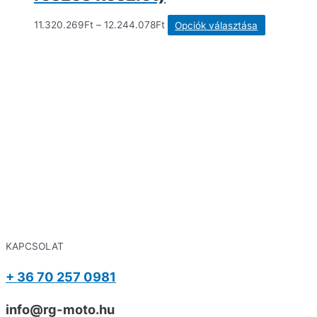
Ennek
11.320.269
Ft
–
12.244.078
Ft
Opciók választása
a
terméknek
több
variációja
van.
A
változatok
a
termékolda
választhat
ki
KAPCSOLAT
+ 36 70 257 0981
info@rg-moto.hu