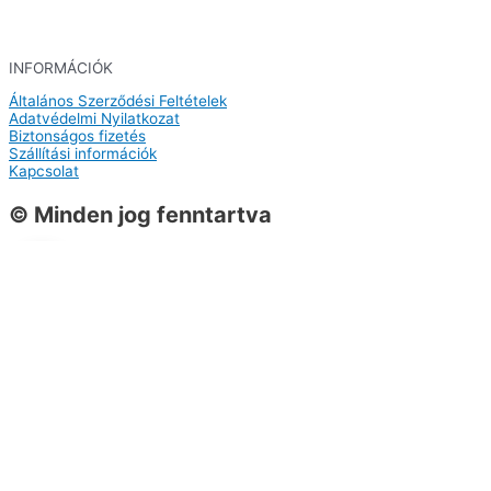
INFORMÁCIÓK
Általános Szerződési Feltételek
Adatvédelmi Nyilatkozat
Biztonságos fizetés
Szállítási információk
Kapcsolat
© Minden jog fenntartva
0
0
Kosár
A kosarad még üres
Vissza a termékekhez
Vásárlás folytatása