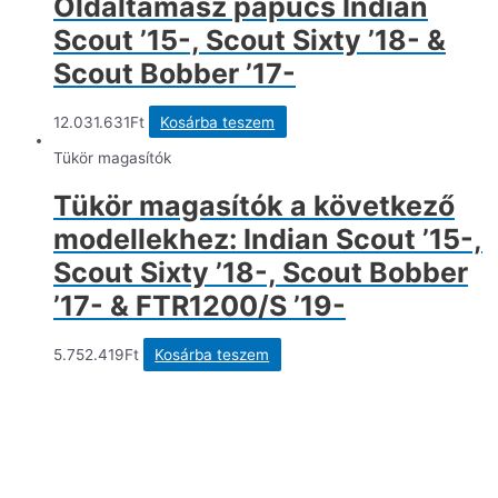
Oldaltámasz papucs Indian
Scout ’15-, Scout Sixty ’18- &
Scout Bobber ’17-
12.031.631
Ft
Kosárba teszem
Tükör magasítók
Tükör magasítók a következő
modellekhez: Indian Scout ’15-,
Scout Sixty ’18-, Scout Bobber
’17- & FTR1200/S ’19-
5.752.419
Ft
Kosárba teszem