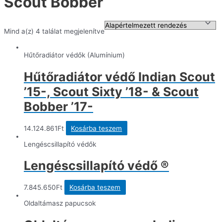
Scout Bobber
Mind a(z) 4 találat megjelenítve
Hűtőradiátor védők (Alumínium)
Hűtőradiátor védő Indian Scout
’15-, Scout Sixty ’18- & Scout
Bobber ’17-
14.124.861
Ft
Kosárba teszem
Lengéscsillapító védők
Lengéscsillapító védő ®
7.845.650
Ft
Kosárba teszem
Oldaltámasz papucsok