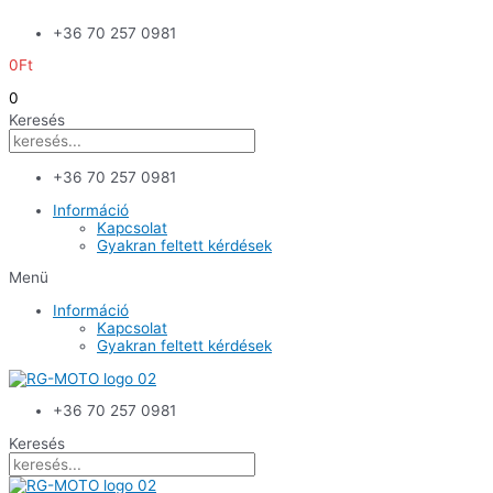
Skip
+36 70 257 0981
to
content
0
Ft
0
Keresés
+36 70 257 0981
Információ
Kapcsolat
Gyakran feltett kérdések
Menü
Információ
Kapcsolat
Gyakran feltett kérdések
+36 70 257 0981
Keresés