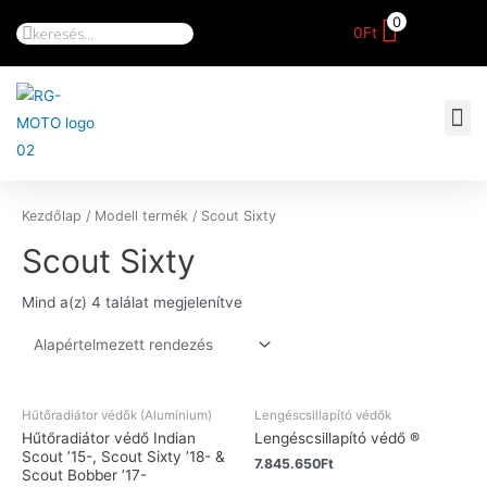
0
0
Ft
Kezdőlap
/ Modell termék / Scout Sixty
Scout Sixty
Mind a(z) 4 találat megjelenítve
Hűtőradiátor védők (Alumínium)
Lengéscsillapító védők
Hűtőradiátor védő Indian
Lengéscsillapító védő ®
Scout ’15-, Scout Sixty ’18- &
7.845.650
Ft
Scout Bobber ’17-