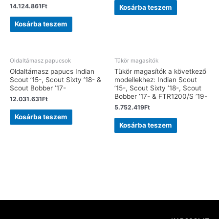
14.124.861
Ft
Kosárba teszem
Kosárba teszem
Oldaltámasz papucsok
Tükör magasítók
Oldaltámasz papucs Indian
Tükör magasítók a következő
Scout ’15-, Scout Sixty ’18- &
modellekhez: Indian Scout
Scout Bobber ’17-
’15-, Scout Sixty ’18-, Scout
Bobber ’17- & FTR1200/S ’19-
12.031.631
Ft
5.752.419
Ft
Kosárba teszem
Kosárba teszem