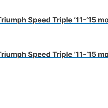
knek
ója
umph Speed Triple ’11-’15 mo
atok
oldalon
thatók
umph Speed Triple ’11-’15 mo