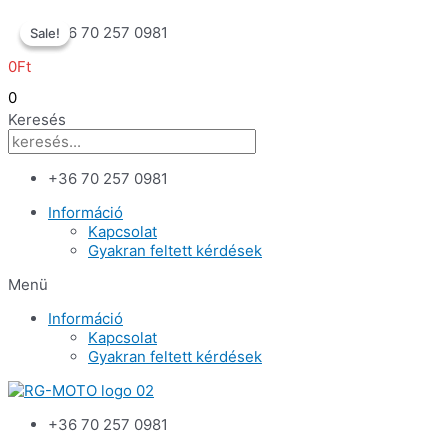
Skip
+36 70 257 0981
Sale!
Sale!
to
content
0
Ft
0
Keresés
+36 70 257 0981
Információ
Kapcsolat
Gyakran feltett kérdések
Menü
Információ
Kapcsolat
Gyakran feltett kérdések
+36 70 257 0981