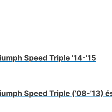
iumph Speed Triple ’14-’15
riumph Speed Triple (’08-’13) 