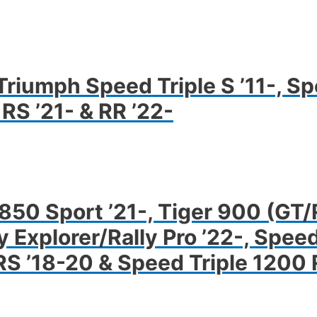
iumph Speed Triple S ’11-, Spe
RS ’21- & RR ’22-
50 Sport ’21-, Tiger 900 (GT/R
 Explorer/Rally Pro ’22-, Speed
e RS ’18-20 & Speed Triple 1200 
nnek