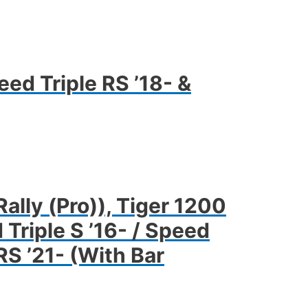
ed Triple RS ’18- &
ally (Pro)), Tiger 1200
 Triple S ’16- / Speed
RS ’21- (With Bar