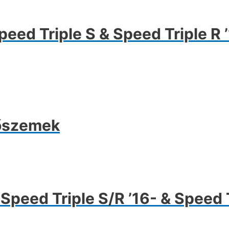
erméknek
öbb
riációja
ed Triple S & Speed Triple R ’
n.
ltozatok
ermékoldalon
laszthatók
lőszemek
Speed Triple S/R ’16- & Speed T