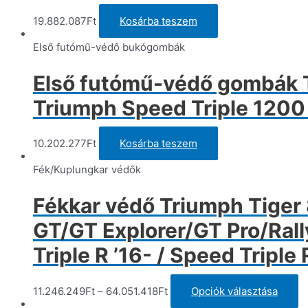
19.882.087
Ft
Kosárba teszem
Első futómű-védő bukógombák
Első futómű-védő gombák Tr
Triumph Speed Triple 1200 
10.202.277
Ft
Kosárba teszem
Fék/Kuplungkar védők
Fékkar védő Triumph Tiger 8
GT/GT Explorer/GT Pro/Rally
Triple R ’16- / Speed Tripl
E
11.246.249
Ft
–
64.051.418
Ft
Opciók választása
a