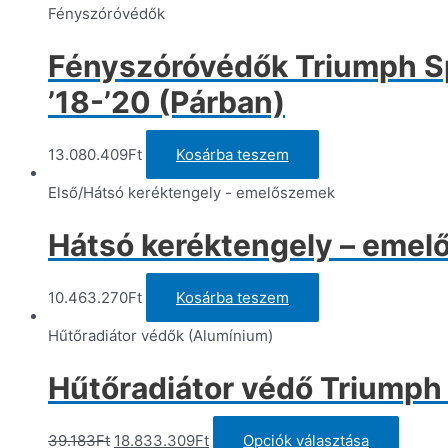
t
Fényszóróvédők
t
va
Fényszóróvédők Triumph Spe
va
A
’18-’20 (Párban)
vá
a
t
13.080.409
Ft
Kosárba teszem
vá
ki
Első/Hátsó keréktengely - emelőszemek
Hátsó keréktengely – eme
10.463.270
Ft
Kosárba teszem
Hűtőradiátor védők (Alumínium)
Hűtőradiátor védő Triumph 
Original
Current
Ennek
39.183
Ft
18.833.309
Ft
Opciók választása