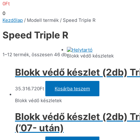
0
Ft
0
Kezdőlap
/ Modell termék / Speed Triple R
Speed Triple R
1–12 termék, összesen 46 db
Blokk védő készletek
Blokk védő készlet (2db) Tr
35.316.720
Ft
Kosárba teszem
Blokk védő készletek
Blokk védő készlet (2db) T
(’07- után)