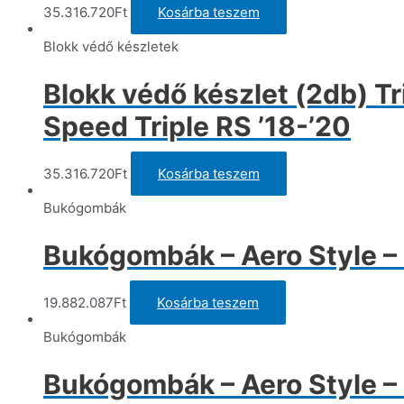
35.316.720
Ft
Kosárba teszem
Blokk védő készletek
Blokk védő készlet (2db) Tr
Speed Triple RS ’18-’20
35.316.720
Ft
Kosárba teszem
Bukógombák
Bukógombák – Aero Style – 
19.882.087
Ft
Kosárba teszem
Bukógombák
Bukógombák – Aero Style – 