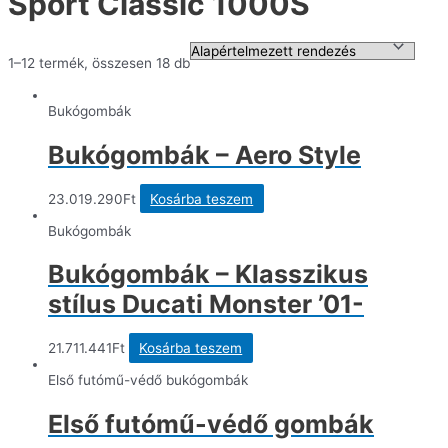
Sport Classic 1000S
1–12 termék, összesen 18 db
Bukógombák
Bukógombák – Aero Style
23.019.290
Ft
Kosárba teszem
Bukógombák
Bukógombák – Klasszikus
stílus Ducati Monster ’01-
21.711.441
Ft
Kosárba teszem
Első futómű-védő bukógombák
Első futómű-védő gombák