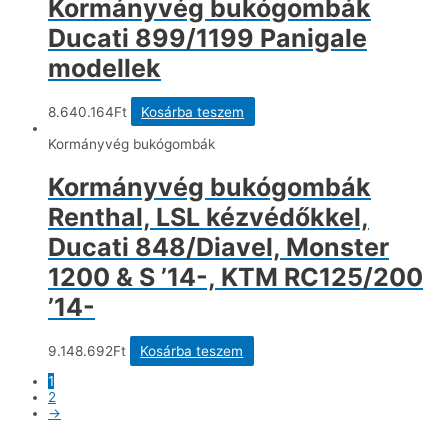
Kormányvég bukógombák
Ducati 899/1199 Panigale
modellek
8.640.164
Ft
Kosárba teszem
Kormányvég bukógombák
Kormányvég bukógombák
Renthal, LSL kézvédőkkel,
Ducati 848/Diavel, Monster
1200 & S ’14-, KTM RC125/200
’14-
9.148.692
Ft
Kosárba teszem
1
2
→