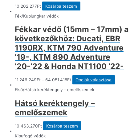
10.202.277
Ft
Kosárba teszem
Fék/Kuplungkar védők
Fékkar védő (15mm – 17mm) a
következőkhöz: Ducati, EBR
1190RX, KTM 790 Adventure
’19-, KTM 890 Adventure
’20-’22 & Honda NT1100 ’22-
Ennek
11.246.249
Ft
–
64.051.418
Ft
Opciók választása
a
terméknek
Első/Hátsó keréktengely - emelőszemek
több
variációja
Hátsó keréktengely –
van.
A
emelőszemek
változatok
a
termékolda
10.463.270
Ft
Kosárba teszem
választható
ki
Kipufogó védők