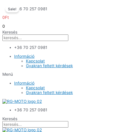
Skip
+36 70 257 0981
Sale!
to
content
0
Ft
0
Keresés
+36 70 257 0981
Információ
Kapcsolat
Gyakran feltett kérdések
Menü
Információ
Kapcsolat
Gyakran feltett kérdések
+36 70 257 0981
Keresés