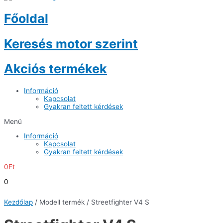
Főoldal
Keresés motor szerint
Akciós termékek
Információ
Kapcsolat
Gyakran feltett kérdések
Menü
Információ
Kapcsolat
Gyakran feltett kérdések
0
Ft
0
Kezdőlap
/ Modell termék / Streetfighter V4 S