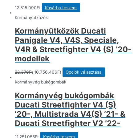
12.815.090
Ft
Kosárba teszem
Kormányütközők
Kormányütközők Ducati
Panigale V4, V4S, Speciale,
V4R & Streetfighter V4 (S) ’20-
modellek
Original
Current
Ennek
22.379
Ft
10.756.466
Ft
Opciók választása
price
price
a
was:
is:
terméknek
Kormányvég bukógombák
22.379Ft.
10.756.466Ft.
több
variációja
Kormányvég bukógombák
van.
A
Ducati Streetfighter V4 (S)
változatok
a
’20-, Multistrada V4(S) ’21- &
termékoldalon
Ducati Streetfighter V2 ’22-
választhatók
ki
11.251.055
Ft
Kosárba teszem