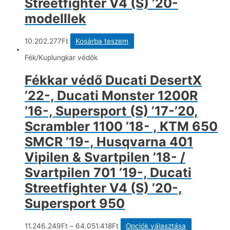
Streetfighter V4 (S) ’20-
modelllek
10.202.277
Ft
Kosárba teszem
Fék/Kuplungkar védők
Fékkar védő Ducati DesertX
’22-, Ducati Monster 1200R
’16-, Supersport (S) ’17-’20,
Scrambler 1100 ’18- , KTM 650
SMCR ’19-, Husqvarna 401
Vipilen & Svartpilen ’18- /
Svartpilen 701 ’19-, Ducati
Streetfighter V4 (S) ’20-,
Supersport 950
Ennek
11.246.249
Ft
–
64.051.418
Ft
Opciók választása