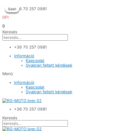
Skip
+36 70 257 0981
Sale!
Sale!
Sale!
Sale!
to
content
0
Ft
0
Keresés
+36 70 257 0981
Információ
Kapcsolat
Gyakran feltett kérdések
Menü
Információ
Kapcsolat
Gyakran feltett kérdések
+36 70 257 0981
Keresés