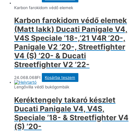
Karbon farokidom védő elemek
Karbon farokidom védő elemek
(Matt lakk) Ducati Panigale V4,
V4S Speciale ’18-,’21 V4R ’20-,
Panigale V2 ’20-, Streetfighter
V4 (S) ’20- & Ducati
Streetfighter V2 ’22-
24.068.068
Ft
Kosárba teszem
Lengővilla védő bukógombák
Keréktengely takaró készlet
Ducati Panigale V4, V4S,
Speciale ’18- & Streetfighter V4
(S) ’20-