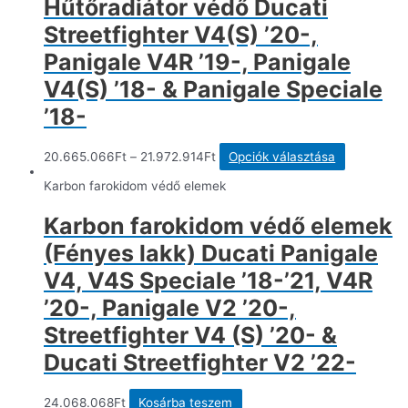
Hűtőradiátor védő Ducati
van.
A
Streetfighter V4(S) ’20-,
változatok
a
Panigale V4R ’19-, Panigale
termékold
V4(S) ’18- & Panigale Speciale
választhat
ki
’18-
Ennek
20.665.066
Ft
–
21.972.914
Ft
Opciók választása
a
terméknek
Karbon farokidom védő elemek
több
variációja
Karbon farokidom védő elemek
van.
A
(Fényes lakk) Ducati Panigale
változatok
a
V4, V4S Speciale ’18-’21, V4R
termékolda
’20-, Panigale V2 ’20-,
választhat
ki
Streetfighter V4 (S) ’20- &
Ducati Streetfighter V2 ’22-
24.068.068
Ft
Kosárba teszem