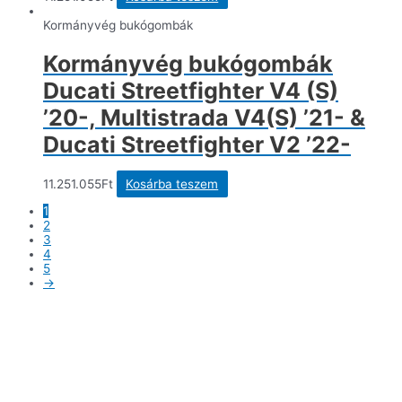
Kormányvég bukógombák
Kormányvég bukógombák
Ducati Streetfighter V4 (S)
’20-, Multistrada V4(S) ’21- &
Ducati Streetfighter V2 ’22-
11.251.055
Ft
Kosárba teszem
1
2
3
4
5
→