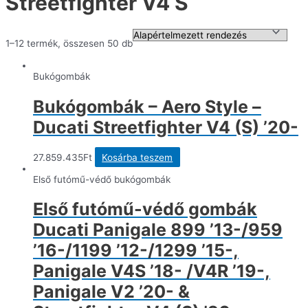
Streetfighter V4 S
1–12 termék, összesen 50 db
Bukógombák
Bukógombák – Aero Style –
Ducati Streetfighter V4 (S) ’20-
27.859.435
Ft
Kosárba teszem
Első futómű-védő bukógombák
Első futómű-védő gombák
Ducati Panigale 899 ’13-/959
’16-/1199 ’12-/1299 ’15-,
Panigale V4S ’18- /V4R ’19-,
Panigale V2 ’20- &