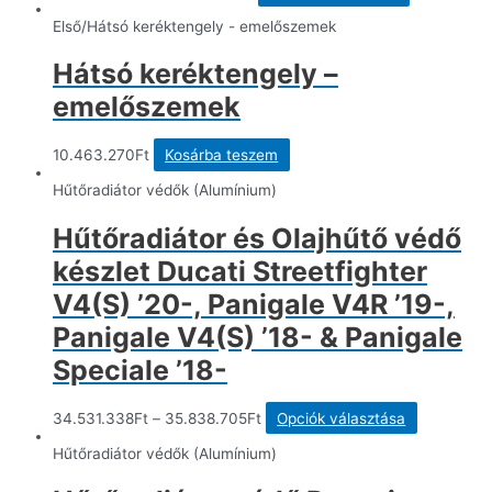
a
terméknek
Első/Hátsó keréktengely - emelőszemek
több
variációja
Hátsó keréktengely –
van.
A
emelőszemek
változatok
a
termékolda
10.463.270
Ft
Kosárba teszem
választható
ki
Hűtőradiátor védők (Alumínium)
Hűtőradiátor és Olajhűtő védő
készlet Ducati Streetfighter
V4(S) ’20-, Panigale V4R ’19-,
Panigale V4(S) ’18- & Panigale
Speciale ’18-
Ennek
34.531.338
Ft
–
35.838.705
Ft
Opciók választása
a
terméknek
Hűtőradiátor védők (Alumínium)
több
variációja