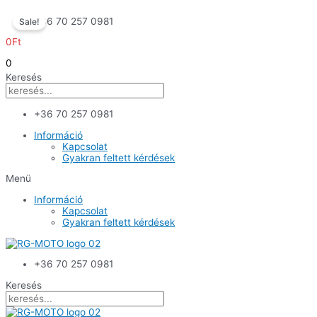
Skip
+36 70 257 0981
Sale!
to
content
0
Ft
0
Keresés
+36 70 257 0981
Információ
Kapcsolat
Gyakran feltett kérdések
Menü
Információ
Kapcsolat
Gyakran feltett kérdések
+36 70 257 0981
Keresés