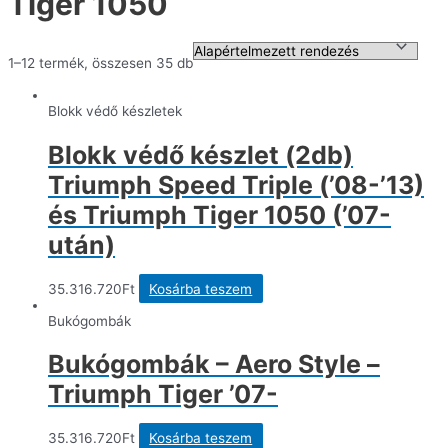
Tiger 1050
1–12 termék, összesen 35 db
Blokk védő készletek
Blokk védő készlet (2db)
Triumph Speed Triple (’08-’13)
és Triumph Tiger 1050 (’07-
után)
35.316.720
Ft
Kosárba teszem
Bukógombák
Bukógombák – Aero Style –
Triumph Tiger ’07-
35.316.720
Ft
Kosárba teszem