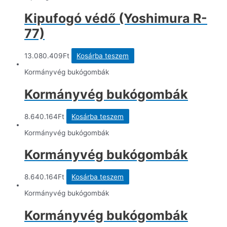
45.715Ft.
21.972.914Ft.
több
variációja
Kipufogó védő (Yoshimura R-
van.
A
77)
változatok
a
termékoldalon
13.080.409
Ft
Kosárba teszem
választhatók
ki
Kormányvég bukógombák
Kormányvég bukógombák
8.640.164
Ft
Kosárba teszem
Kormányvég bukógombák
Kormányvég bukógombák
8.640.164
Ft
Kosárba teszem
Kormányvég bukógombák
Kormányvég bukógombák