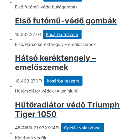
Első futómű-védő bukógombák
Első futómű-védő gombák
10.202.277
Ft
Kosárba teszem
Első/Hátsó keréktengely - emelőszemek
Hátsó keréktengely –
emelőszemek
10.463.270
Ft
Kosárba teszem
Hűtőradiátor védők (Alumínium)
Hűtőradiátor védő Triumph
Tiger 1050
Original
Current
Ennek
45.715
Ft
21.972.914
Ft
Opciók választása
price
price
a
was:
is:
terméknek
Kipufogó védők